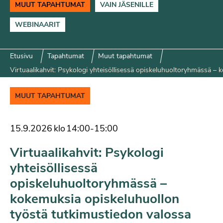
MUUT TAPAHTUMAT
VAIN JÄSENILLE
WEBINAARIT
Etusivu
Tapahtumat
Muut tapahtumat
Virtuaalikahvit: Psykologi yhteisöllisessä opiskeluhuoltoryhmässä –
MUUT TAPAHTUMAT
15.9.2026
klo
14:00
-
15:00
Virtuaalikahvit: Psykologi
yhteisöllisessä
opiskeluhuoltoryhmässä –
kokemuksia opiskeluhuollon
työstä tutkimustiedon valossa