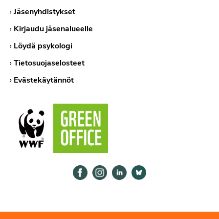
›
Jäsenyhdistykset
›
Kirjaudu jäsenalueelle
›
Löydä psykologi
›
Tietosuojaselosteet
›
Evästekäytännöt
Psykologiliitto Facebookissa
Psykologiliitto Instagramissa
Psykologiliitto LinkedInissä
Psykologiliitto Bluesk