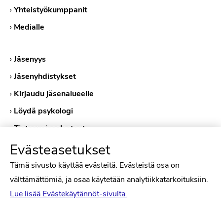
›
Yhteistyökumppanit
›
Medialle
›
Jäsenyys
›
Jäsenyhdistykset
›
Kirjaudu jäsenalueelle
›
Löydä psykologi
›
Tietosuojaselosteet
›
Evästekäytännöt
Evästeasetukset
Tämä sivusto käyttää evästeitä. Evästeistä osa on
välttämättömiä, ja osaa käytetään analytiikkatarkoituksiin.
Lue lisää Evästekäytännöt-sivulta.