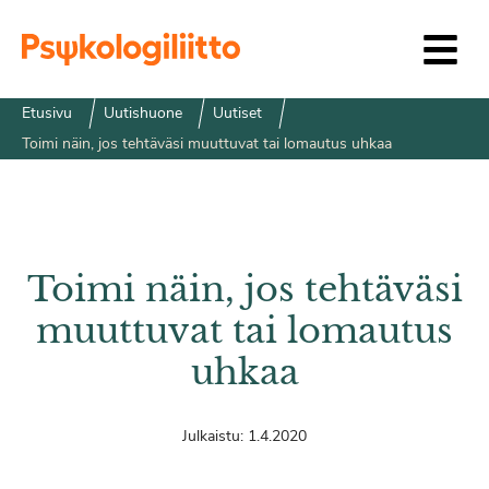
Siirry sisältöön
Etusivu
Uutishuone
Uutiset
Toimi näin, jos tehtäväsi muuttuvat tai lomautus uhkaa
Toimi näin, jos tehtäväsi
muuttuvat tai lomautus
uhkaa
Julkaistu:
1.4.2020