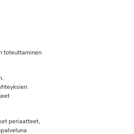
en toteuttaminen
n.
yhteyksien
jeet
set periaatteet,
äpalveluna