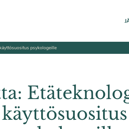
J
käyttösuositus psykologeille
ta: Etäteknolo
käyttösuositus