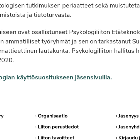
kologisen tutkimuksen periaatteet sekä muistuteta
mistoista ja tietoturvasta.
iseen ovat osallistuneet Psykologiliiton Etätekno
on ammatilliset työryhmät ja sen on tarkastanut 
mattieettinen lautakunta. Psykologiliiton hallitus 
2020.
ogian käyttösuositukseen jäsensivuilla.
ry
›
Organisaatio
›
Jäsenyys
›
Liiton perustiedot
›
Jäsenyhd
›
Liiton tavoitteet
›
Kirjaudu 