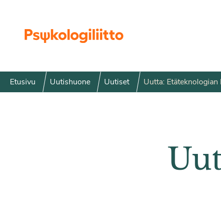
Siirry sisältöön
Etusivu
Uutishuone
Uutiset
Uutta: Etäteknologian 
Uut