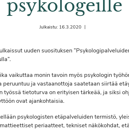
psykologeille
|
Julkaistu:
16.3.2020
 julkaissut uuden suosituksen ”Psykologipalveluid
lla”.
ika vaikuttaa monin tavoin myös psykologin työhö
 peruuntuu ja vastaanottoja saatetaan siirtää etä
työssä tietoturva on erityisen tärkeää, ja siksi oh
ttöön ovat ajankohtaisia.
ellään psykologisten etäpalveluiden termistö, ylei
mattieettiset periaatteet, tekniset näkökohdat, et