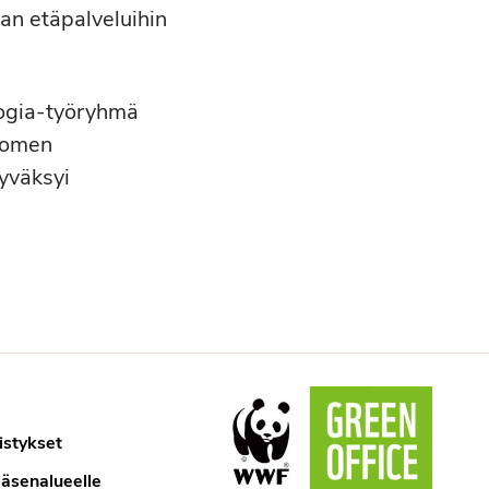
an etäpalveluihin
logia-työryhmä
Suomen
hyväksyi
istykset
jäsenalueelle