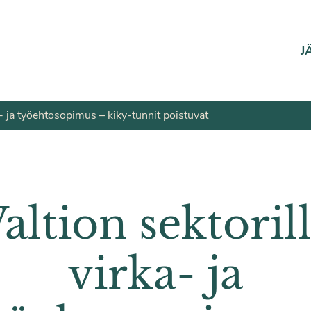
J
a- ja työehtosopimus – kiky-tunnit poistuvat
altion sektoril
virka- ja