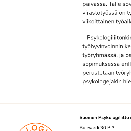
päivässä. Tälle so
virastotyössä on t
viikoittainen työai
– Psykologiliitonk
työhyvinvoinnin k
työryhmässä, ja o
sopimuksessa erill
perustetaan työry
psykologejakin hie
Suomen Psykologiliitto 
Bulevardi 30 B 3