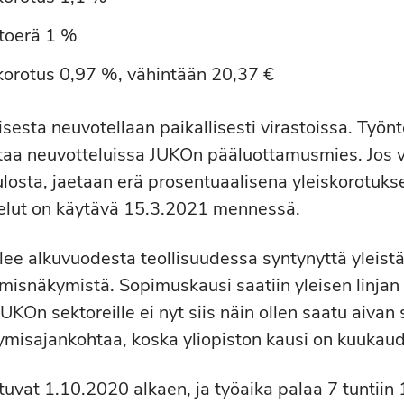
toerä 1 %
korotus 0,97 %, vähintään 20,37 €
sesta neuvotellaan paikallisesti virastoissa. Työn
taa neuvotteluissa JUKOn pääluottamusmies. Jos v
losta, jaetaan erä prosentuaalisena yleiskorotuks
elut on käytävä 15.3.2021 mennessä.
ee alkuvuodesta teollisuudessa syntynyttä yleistä 
misnäkymistä. Sopimuskausi saatiin yleisen linja
UKOn sektoreille ei nyt siis näin ollen saatu aiva
misajankohtaa, koska yliopiston kausi on kuukaud
tuvat 1.10.2020 alkaen, ja työaika palaa 7 tuntiin 