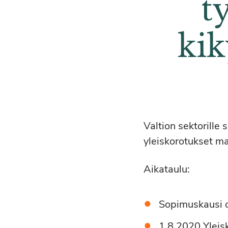
t
kik
Valtion sektorille
yleiskorotukset ma
Aikataulu:
Sopimuskausi 
1.8.2020 Yleis