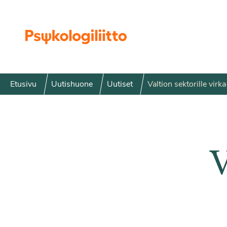
Siirry sisältöön
Etusivu
Uutishuone
Uutiset
Valtion sektorille virk
V