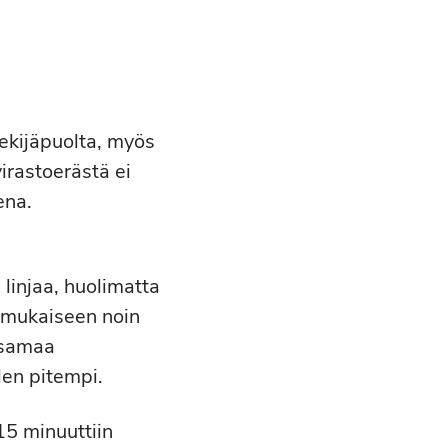
tekijäpuolta, myös
irastoerästä ei
ena.
linjaa, huolimatta
n mukaiseen noin
n samaa
en pitempi.
15 minuuttiin