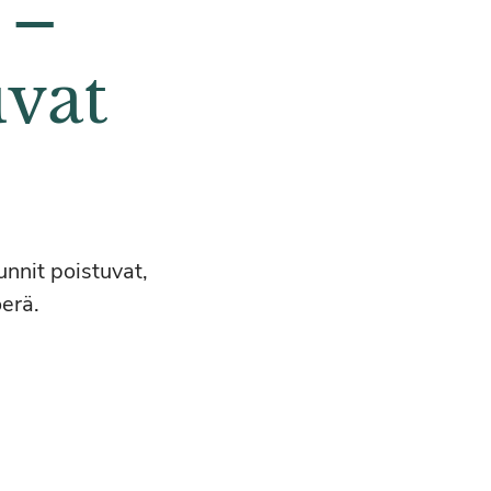
 –
uvat
unnit poistuvat,
erä.