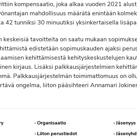
vittiin kompensaatio, joka alkaa vuoden 2021 alu
yönantajan mahdollisuus määrätä enintään kolmeks
ka 42 tunniksi 30 minuutiksi yksinkertaisella lisäpal
in keskeisiä tavoitteita on saatu mukaan sopimuks
ehittämistä edistetään sopimuskauden ajaksi peru
saamisen kehittämisestä kehityskeskustelujen kau
inen kirjaus. Lisäksi palkkausjärjestelmien kehitt
hmä. Palkkausjärjestelmän toimimattomuus on oll
rtävä ongelma, liiton pääsihteeri Annamari Jokine
ry
›
Organisaatio
›
Jäsenyys
›
Liiton perustiedot
›
Jäsenyhd