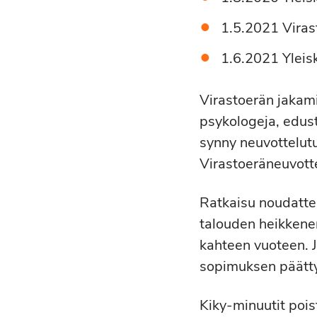
1.5.2021 Viras
1.6.2021 Yleis
Virastoerän jakami
psykologeja, edus
synny neuvottelutu
Virastoeräneuvott
Ratkaisu noudattel
talouden heikkene
kahteen vuoteen. J
sopimuksen päätty
Kiky-minuutit pois