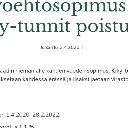
yöehtosopimus
y-tunnit poist
|
Julkaistu:
3.4.2020
 saatiin hieman alle kahden vuoden sopimus. Kiky-t
ksetaan kahdessa erässä ja lisäksi jaetaan virasto
on 1.4.2020–28.2.2022.
korotus 1,1 %