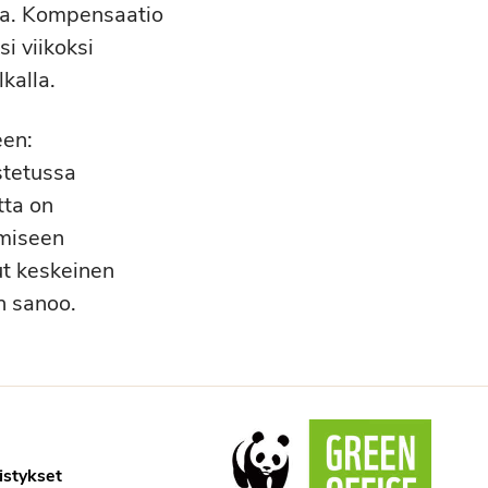
sta. Kompensaatio
i viikoksi
kalla.
een:
stetussa
tta on
ämiseen
ut keskeinen
n sanoo.
istykset