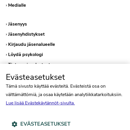
›
Medialle
›
Jäsenyys
›
Jäsenyhdistykset
›
Kirjaudu jäsenalueelle
›
Löydä psykologi
›
Tietosuojaselosteet
›
Evästeasetukset
Evästekäytännöt
Tämä sivusto käyttää evästeitä. Evästeistä osa on
välttämättömiä, ja osaa käytetään analytiikkatarkoituksiin.
Lue lisää Evästekäytännöt-sivulta.
EVÄSTEASETUKSET