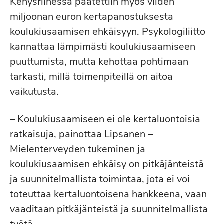
Kehysriihessä päätettiin myös viiden
miljoonan euron kertapanostuksesta
koulukiusaamisen ehkäisyyn. Psykologiliitto
kannattaa lämpimästi koulukiusaamiseen
puuttumista, mutta kehottaa pohtimaan
tarkasti, millä toimenpiteillä on aitoa
vaikutusta.
– Koulukiusaamiseen ei ole kertaluontoisia
ratkaisuja, painottaa Lipsanen –
Mielenterveyden tukeminen ja
koulukiusaamisen ehkäisy on pitkäjänteistä
ja suunnitelmallista toimintaa, jota ei voi
toteuttaa kertaluontoisena hankkeena, vaan
vaaditaan pitkäjänteistä ja suunnitelmallista