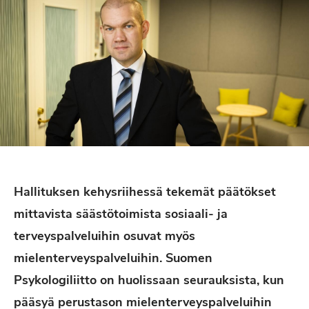
Hallituksen kehysriihessä tekemät päätökset
mittavista säästötoimista sosiaali- ja
terveyspalveluihin osuvat myös
mielenterveyspalveluihin. Suomen
Psykologiliitto on huolissaan seurauksista, kun
pääsyä perustason mielenterveyspalveluihin