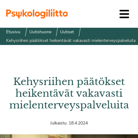
Siirry sisältöön
Etusivu
Uutishuone
Uutiset
Kehysriihen päätökset heikentävät vakavasti mielenterveyspalveluita
Kehysriihen päätökset
heikentävät vakavasti
mielenterveyspalveluita
Julkaistu:
18.4.2024