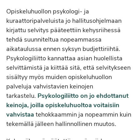
Opiskeluhuollon psykologi- ja
kuraattoripalveluista jo hallitusohjelmaan
kirjattu selvitys pääteettiin kehysriihessä
tehdä suunniteltua nopeammassa
aikataulussa ennen syksyn budjettiriihtä.
Psykologiliitto kannattaa asian huolellista
selvittämistä ja kiittää sitä, että selvitykseen
sisältyy myös muiden opiskeluhuollon
palveluja vahvistavien keinojen
tarkastelu.
Psykologiliitto on jo ehdottanut
keinoja, joilla opiskeluhuoltoa voitaisiin
vahvistaa
tehokkaammin ja nopeammin kuin
tekemällä jälleen hallinnollinen muutos.