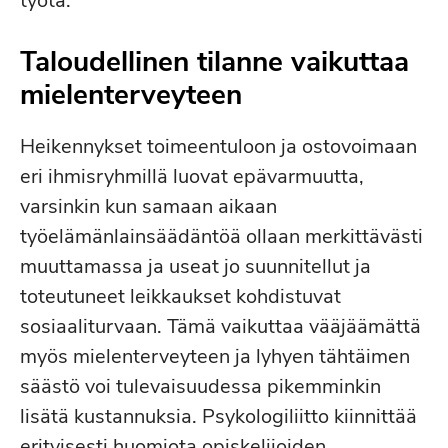
työtä.
Taloudellinen tilanne vaikuttaa
mielenterveyteen
Heikennykset toimeentuloon ja ostovoimaan
eri ihmisryhmillä luovat epävarmuutta,
varsinkin kun samaan aikaan
työelämänlainsäädäntöä ollaan merkittävästi
muuttamassa ja useat jo suunnitellut ja
toteutuneet leikkaukset kohdistuvat
sosiaaliturvaan. Tämä vaikuttaa vääjäämättä
myös mielenterveyteen ja lyhyen tähtäimen
säästö voi tulevaisuudessa pikemminkin
lisätä kustannuksia. Psykologiliitto kiinnittää
erityisesti huomiota opiskelijoiden