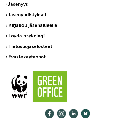
›
Jäsenyys
›
Jäsenyhdistykset
›
Kirjaudu jäsenalueelle
›
Löydä psykologi
›
Tietosuojaselosteet
›
Evästekäytännöt
Psykologiliitto Facebookissa
Psykologiliitto Instagramissa
Psykologiliitto LinkedInissä
Psykologiliitto Bluesk