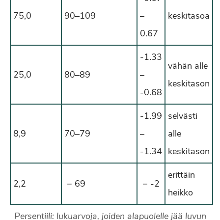
75,0
90–109
–
keskitasoa
0.67
-1.33
vähän alle
25,0
80–89
–
keskitason
-0.68
-1.99
selvästi
8,9
70–79
–
alle
-1.34
keskitason
erittäin
2,2
− 69
− -2
heikko
Persentiili: lukuarvoja, joiden alapuolelle jää luvun