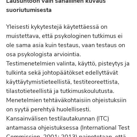
Lausuntoon vain sanallinen kuvaus
suoriutumisesta
Yleisesti kykytestejä käytettäessä on
muistettava, että psykologinen tutkimus ei
ole sama asia kuin testaus, vaan testaus on
osa psykologista arviointia.
Testimenetelmien valinta, käyttö, pisteytys ja
tulkinta sekä johtopäätökset edellyttävät
käyttäytymistieteellistä, testiteoreettista,
tilastotieteellistä ja tutkimuskoulutusta.
Menetelmien tehtäväkohtaisiin ohjeistuksiin
on syytä perehtyä huolellisesti.
Kansainvälisen testilautakunnan (ITC)
antamassa ohjeistuksessa (International Test
Commission, 2001; 2013) painotetaan, että