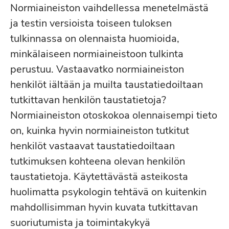
Normiaineiston vaihdellessa menetelmästä
ja testin versioista toiseen tuloksen
tulkinnassa on olennaista huomioida,
minkälaiseen normiaineistoon tulkinta
perustuu. Vastaavatko normiaineiston
henkilöt iältään ja muilta taustatiedoiltaan
tutkittavan henkilön taustatietoja?
Normiaineiston otoskokoa olennaisempi tieto
on, kuinka hyvin normiaineiston tutkitut
henkilöt vastaavat taustatiedoiltaan
tutkimuksen kohteena olevan henkilön
taustatietoja. Käytettävästä asteikosta
huolimatta psykologin tehtävä on kuitenkin
mahdollisimman hyvin kuvata tutkittavan
suoriutumista ja toimintakykyä