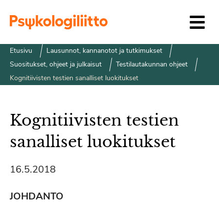
Siirry sisältöön
Etusivu
Lausunnot, kannanotot ja tutkimukset
Suositukset, ohjeet ja julkaisut
Testilautakunnan ohjeet
Kognitiivisten testien sanalliset luokitukset
Kognitiivisten testien
sanalliset luokitukset
16.5.2018
JOHDANTO