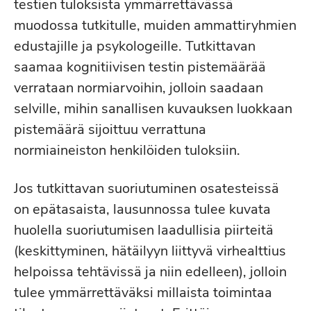
testien tuloksista ymmärrettävässä
muodossa tutkitulle, muiden ammattiryhmien
edustajille ja psykologeille. Tutkittavan
saamaa kognitiivisen testin pistemäärää
verrataan normiarvoihin, jolloin saadaan
selville, mihin sanallisen kuvauksen luokkaan
pistemäärä sijoittuu verrattuna
normiaineiston henkilöiden tuloksiin.
Jos tutkittavan suoriutuminen osatesteissä
on epätasaista, lausunnossa tulee kuvata
huolella suoriutumisen laadullisia piirteitä
(keskittyminen, hätäilyyn liittyvä virhealttius
helpoissa tehtävissä ja niin edelleen), jolloin
tulee ymmärrettäväksi millaista toimintaa