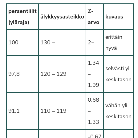
persentiilit
Z-
älykkyysasteikko
kuvaus
(yläraja)
arvo
erittäin
100
130 −
2−
hyvä
1.34
selvästi yli
97,8
120 – 129
–
keskitason
1.99
0.68
vähän yli
91,1
110 – 119
–
keskitason
1.33
-0.67