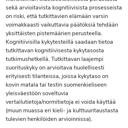
sekä arvioitavista kognitiivisista prosesseista
on riski, että tutkittavien elämään varsin
voimakkaasti vaikuttavia päätöksiä tehdään
yksittäisten pistemäärien perusteella.
Kognitiivisilla kykytesteillä saadaan tietoa
tutkittavan kognitiivisesta kykytasosta
tutkimushetkellä. Tutkittavan laajempi
suorituskyky on arvioitava huolellisesti
erityisesti tilanteissa, joissa kykytaso on
kovin matala tai testin suomenkieliseen
yleisväestöön soveltuvia
vertailutietoja/normitietoja ei voida käyttää
(muun muassa eri kieli- ja kulttuuritaustasta
tulevien henkilöiden arvioinnissa).