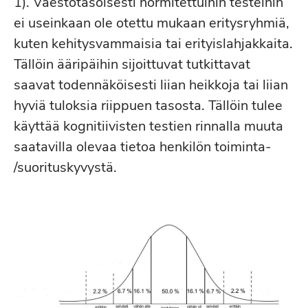
1). Väestötasoisesti normitettuihin testeihin
ei useinkaan ole otettu mukaan eritysryhmiä,
kuten kehitysvammaisia tai erityislahjakkaita.
Tällöin ääripäihin sijoittuvat tutkittavat
saavat todennäköisesti liian heikkoja tai liian
hyviä tuloksia riippuen tasosta. Tällöin tulee
käyttää kognitiivisten testien rinnalla muuta
saatavilla olevaa tietoa henkilön toiminta-
/suorituskyvystä.