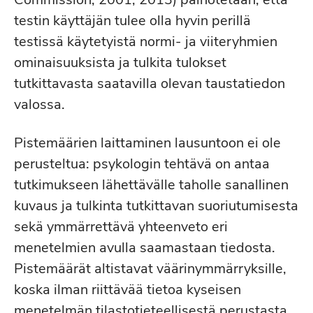
testin käyttäjän tulee olla hyvin perillä
testissä käytetyistä normi- ja viiteryhmien
ominaisuuksista ja tulkita tulokset
tutkittavasta saatavilla olevan taustatiedon
valossa.
Pistemäärien laittaminen lausuntoon ei ole
perusteltua: psykologin tehtävä on antaa
tutkimukseen lähettävälle taholle sanallinen
kuvaus ja tulkinta tutkittavan suoriutumisesta
sekä ymmärrettävä yhteenveto eri
menetelmien avulla saamastaan tiedosta.
Pistemäärät altistavat väärinymmärryksille,
koska ilman riittävää tietoa kyseisen
menetelmän tilastotieteellisestä perustasta