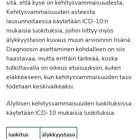
sitä, että kyse on kehitysvammaisuudesta.
Kehitysvammaisuuden asteesta
lausunnoitaessa käytetään ICD-10:n
mukaisia luokituksia, joihin liittyy myös
älykkyystason kuvaus muun arvioinnin lisänä.
Diagnoosin asettaminen kohdalleen on siis
haastavaa, mutta erittäin tärkeää, koska
tutkittavalla on oikeus etuisuuksiin, kuten
eläkkeeseen, kun kehitysvammaisuuden taso
todetaan keskivaikeaksi.
Älyllisen kehitysvammaisuuden luokituksissa
käytetään ICD-10 mukaisia luokituksia:
l
uokitus
älykkyystaso