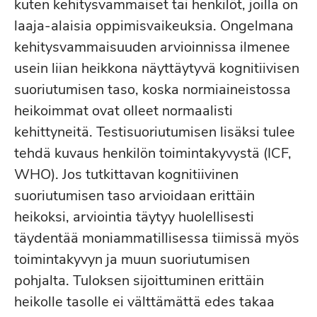
kuten kehitysvammaiset tai henkilöt, joilla on
laaja-alaisia oppimisvaikeuksia. Ongelmana
kehitysvammaisuuden arvioinnissa ilmenee
usein liian heikkona näyttäytyvä kognitiivisen
suoriutumisen taso, koska normiaineistossa
heikoimmat ovat olleet normaalisti
kehittyneitä. Testisuoriutumisen lisäksi tulee
tehdä kuvaus henkilön toimintakyvystä (ICF,
WHO). Jos tutkittavan kognitiivinen
suoriutumisen taso arvioidaan erittäin
heikoksi, arviointia täytyy huolellisesti
täydentää moniammatillisessa tiimissä myös
toimintakyvyn ja muun suoriutumisen
pohjalta. Tuloksen sijoittuminen erittäin
heikolle tasolle ei välttämättä edes takaa