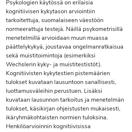
Psykologien käytössä on erilaisia
kognitiivisen kykytason arviointiin
tarkoitettuja, suomalaiseen väestöön
normeerattuja testejä. Näillä psykometrisillä
menetelmillä arvioidaan muun muassa
päättelykykyä, joustavaa ongelmanratkaisua
sekä muistitoimintoja (esimerkiksi
Wechslerin kyky- ja muistitestistöt).
Kognitiivisten kykytestien pistemäärien
tulokset kuvataan lausuntoon sanallisesti,
luottamusväleihin perustuen. Lisäksi
kuvataan lausunnon tarkoitus ja menetelmän
tulokset, käsikirjan ohjeistusten mukaisesti,
ikäryhmäkohtaisten normien tuloksina.
Henkilöarvioinnin kognitiivisissa