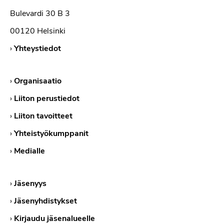
Bulevardi 30 B 3
Ohjelmisto ja tekninen tuki:
00120 Helsinki
›
Yhteystiedot
›
Organisaatio
›
Liiton perustiedot
›
Liiton tavoitteet
Onko dokumentaatiossa
›
Yhteistyökumppanit
kuvattu hyvin reliabiliteetti ja
›
Medialle
mittauksen keskivirhe
(
standard error of
Viitteet ja tukimateriaalit:
›
Jäsenyys
measurement, SEM
) sekä
kuvattu kattavasti erilaisia
›
Jäsenyhdistykset
sisäisen yhtenäisyyden
›
Kirjaudu jäsenalueelle