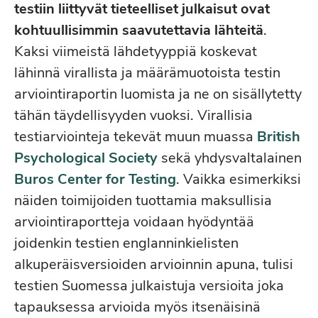
testiin liittyvät tieteelliset julkaisut ovat
kohtuullisimmin saavutettavia lähteitä
.
Kaksi viimeistä lähdetyyppiä koskevat
lähinnä virallista ja määrämuotoista testin
arviointiraportin luomista ja ne on sisällytetty
tähän täydellisyyden vuoksi. Virallisia
testiarviointeja tekevät muun muassa
British
Psychological Society
sekä yhdysvaltalainen
Buros Center for Testing
. Vaikka esimerkiksi
näiden toimijoiden tuottamia maksullisia
arviointiraportteja voidaan hyödyntää
joidenkin testien englanninkielisten
alkuperäisversioiden arvioinnin apuna, tulisi
testien Suomessa julkaistuja versioita joka
tapauksessa arvioida myös itsenäisinä