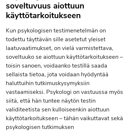
soveltuvuus aiottuun
käyttötarkoitukseen
Kehitystyö
Kun psykologisen testimenetelmän on
todettu täyttävän sille asetetut yleiset
laatuvaatimukset, on vielä varmistettava,
soveltuuko se aiottuun käyttötarkoitukseen –
Testin pisteytysohjeet:
toisin sanoen, voidaanko testillä saada
sellaista tietoa, jota voidaan hyödyntää
haluttuihin tutkimuskysymyksiin
vastaamiseksi. Psykologi on vastuussa myös
siitä, että hän tuntee näytön testin
validiteetista sen kulloiseenkin aiottuun
käyttötarkoitukseen – tähän vaikuttavat sekä
Käännös / adaptaatiotyö:
psykologisen tutkimuksen