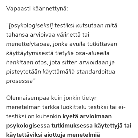
Vapaasti käännettynä:
“[psykologiseksi] testiksi kutsutaan mitä
tahansa arvioivaa välinettä tai
menettelytapaa, jonka avulla tutkittavan
käyttäytymisestä tietyllä osa-alueella
hankitaan otos, jota sitten arvioidaan ja
pisteytetään käyttämällä standardoitua
prosessia”
Olennaisempaa kuin jonkin tietyn
menetelmän tarkka luokittelu testiksi tai ei-
testiksi on kuitenkin
kyetä arvioimaan
psykologisessa tutkimuksessa käytettyjä tai
käytettäviksi aiottuja menetelmiä