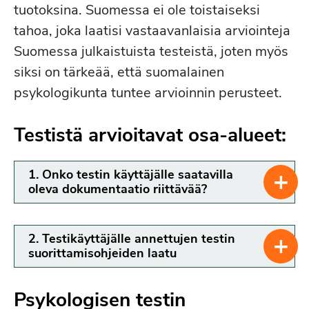
tuotoksina. Suomessa ei ole toistaiseksi
tahoa, joka laatisi vastaavanlaisia arviointeja
Suomessa julkaistuista testeistä, joten myös
siksi on tärkeää, että suomalainen
psykologikunta tuntee arvioinnin perusteet.
Testistä arvioitavat osa-alueet:
+
1. Onko testin käyttäjälle saatavilla
oleva dokumentaatio riittävää?
+
2. Testikäyttäjälle annettujen testin
suorittamisohjeiden laatu
Psykologisen testin
Testin esittämisohjeet: