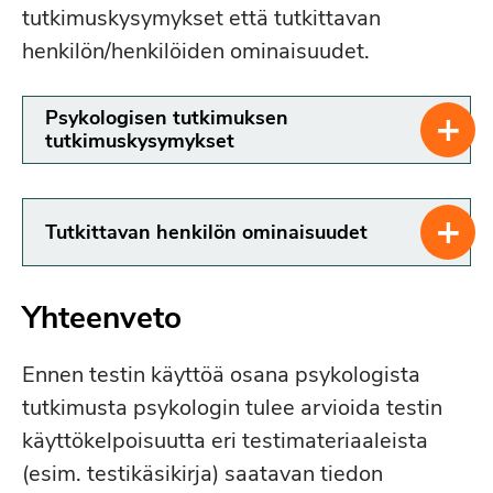
Testinormien käyttöohjeet:
tutkimuskysymykset että tutkittavan
henkilön/henkilöiden ominaisuudet.
+
Psykologisen tutkimuksen
Standardointi:
tutkimuskysymykset
+
Tutkittavan henkilön ominaisuudet
Yhteenveto
Normit:
Tulkinta ja raportointiohjeet:
Ennen testin käyttöä osana psykologista
tutkimusta psykologin tulee arvioida testin
käyttökelpoisuutta eri testimateriaaleista
(esim. testikäsikirja) saatavan tiedon