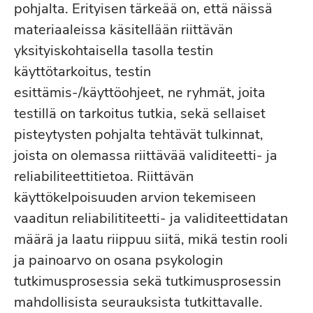
pohjalta. Erityisen tärkeää on, että näissä
materiaaleissa käsitellään riittävän
Nyrkkisääntönä on, että
yksityiskohtaisella tasolla testin
normiryhmän riittävä koko
käyttötarkoitus, testin
on klassisessa
esittämis-/käyttöohjeet, ne ryhmät, joita
normituksessa vähintään
testillä on tarkoitus tutkia, sekä sellaiset
200 henkilöä ja vähintään
pisteytysten pohjalta tehtävät tulkinnat,
300 henkilöä kun
joista on olemassa riittävää validiteetti- ja
testitulosten pohjalta
reliabiliteettitietoa. Riittävän
tehdään ns. ei-triviaaleja
Palauteohjeet:
käyttökelpoisuuden arvion tekemiseen
päätöksiä (esim.
henkilövalintaa).
Yli 1000
vaaditun reliabilititeetti- ja validiteettidatan
henkilön normiryhmiä
määrä ja laatu riippuu siitä, mikä testin rooli
voidaan pitää koonsa
ja painoarvo on osana psykologin
puolesta erinomaisina (kts.
tutkimusprosessia sekä tutkimusprosessin
EFPA:n arviointi kohta 9.1.3)
mahdollisista seurauksista tutkittavalle.