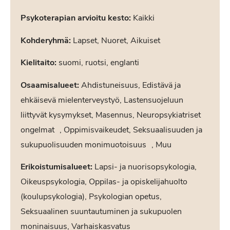
Psykoterapian arvioitu kesto:
Kaikki
Kohderyhmä:
Lapset, Nuoret, Aikuiset
Kielitaito:
suomi, ruotsi, englanti
Osaamisalueet:
Ahdistuneisuus, Edistävä ja
ehkäisevä mielenterveystyö, Lastensuojeluun
liittyvät kysymykset, Masennus, Neuropsykiatriset
ongelmat , Oppimisvaikeudet, Seksuaalisuuden ja
sukupuolisuuden monimuotoisuus , Muu
Erikoistumisalueet:
Lapsi- ja nuorisopsykologia,
Oikeuspsykologia, Oppilas- ja opiskelijahuolto
(koulupsykologia), Psykologian opetus,
Seksuaalinen suuntautuminen ja sukupuolen
moninaisuus, Varhaiskasvatus