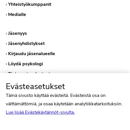
›
Yhteistyökumppanit
›
Medialle
›
Jäsenyys
›
Jäsenyhdistykset
›
Kirjaudu jäsenalueelle
›
Löydä psykologi
›
Tietosuojaselosteet
›
Evästekäytännöt
Evästeasetukset
Tämä sivusto käyttää evästeitä. Evästeistä osa on
välttämättömiä, ja osaa käytetään analytiikkatarkoituksiin.
Lue lisää Evästekäytännöt-sivulta.