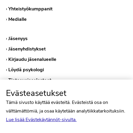
›
Yhteistyökumppanit
›
Medialle
›
Jäsenyys
›
Jäsenyhdistykset
›
Kirjaudu jäsenalueelle
›
Löydä psykologi
›
Tietosuojaselosteet
›
Evästekäytännöt
Evästeasetukset
Tämä sivusto käyttää evästeitä. Evästeistä osa on
välttämättömiä, ja osaa käytetään analytiikkatarkoituksiin.
Lue lisää Evästekäytännöt-sivulta.