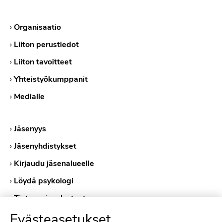
›
Organisaatio
›
Liiton perustiedot
›
Liiton tavoitteet
›
Yhteistyökumppanit
›
Medialle
›
Jäsenyys
›
Jäsenyhdistykset
›
Kirjaudu jäsenalueelle
›
Löydä psykologi
›
Tietosuojaselosteet
›
Evästekäytännöt
Evästeasetukset