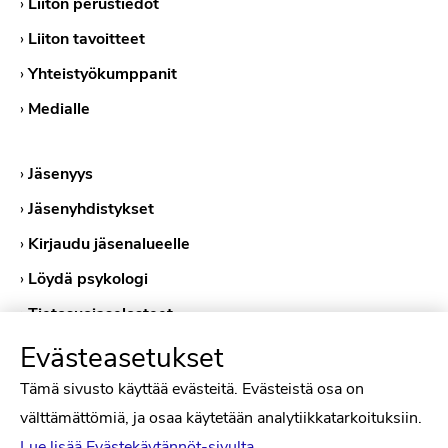
›
Liiton perustiedot
›
Liiton tavoitteet
›
Yhteistyökumppanit
›
Medialle
›
Jäsenyys
›
Jäsenyhdistykset
›
Kirjaudu jäsenalueelle
›
Löydä psykologi
›
Tietosuojaselosteet
›
Evästekäytännöt
Evästeasetukset
Tämä sivusto käyttää evästeitä. Evästeistä osa on
välttämättömiä, ja osaa käytetään analytiikkatarkoituksiin.
Lue lisää Evästekäytännöt-sivulta.