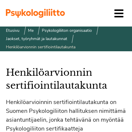
Siirry sisältöön
Etusivu
Me
Psykologiliiton organisaatio
Jaokset, työryhmät ja lautakunnat
Henkilöarvionnin sertifiointilautakunta
Henkilöarvionnin
sertifiointilautakunta
Henkilöarvioinnin sertifiointilautakunta on
Suomen Psykologiliiton hallituksen nimittämä
asiantuntijaelin, jonka tehtävänä on myöntää
Psykologiliiton sertifikaatteja