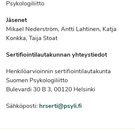
Psykologiliitto
Jäsenet
Mikael Nederström, Antti Lahtinen, Katja
Konkka, Taija Stoat
Ser­ti­fioin­ti­lau­ta­kun­nan yhteystiedot
Henkilöarvioinnin sertifiointilautakunta
Suomen Psykologiliitto
Bulevardi 30 B 3, 00120 Helsinki
Sähköposti:
hrserti@psyli.fi