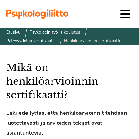
Siirry sisältöön
Etusivu
Psykologin työ ja koulutus
Pätevyydet ja sertifikaatit
Henkilöarvioinnin sertifikaatti
Mikä on
henkilöarvioinnin
sertifikaatti?
Laki edellyttää, että henkilöarvioinnit tehdään
luotettavasti ja arvioiden tekijät ovat
asiantuntevia.