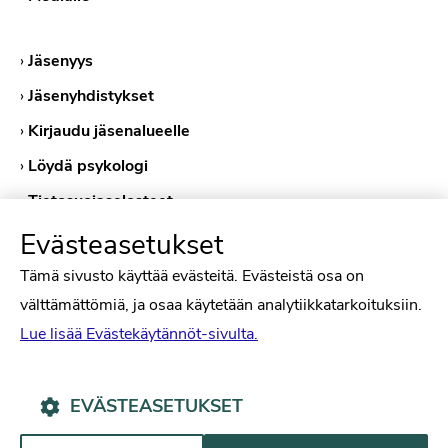
›
Jäsenyys
›
Jäsenyhdistykset
›
Kirjaudu jäsenalueelle
›
Löydä psykologi
›
Tietosuojaselosteet
›
Evästekäytännöt
Evästeasetukset
Tämä sivusto käyttää evästeitä. Evästeistä osa on
välttämättömiä, ja osaa käytetään analytiikkatarkoituksiin.
Lue lisää Evästekäytännöt-sivulta.
EVÄSTEASETUKSET