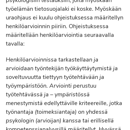
psykologisiin testauksiin, joita myöskään
työelämän tietosuojalaki ei koske. Myöskään
uraohjaus ei kuulu ohjeistuksessa määritellyn
henkilöarvioinnin piiriin. Ohjeistuksessa
määritellään henkilöarviointia seuraavalla
tavalla:
Henkilöarvioinnissa tarkastellaan ja
arvioidaan työntekijän työkäyttäytymistä ja
soveltuvuutta tiettyyn työtehtävään ja
työympäristöön. Arviointi perustuu
työtehtävässä ja – ympäristössä
menestymistä edellyttäville kriteereille, jotka
työnantaja (toimeksiantaja) on yhdessä
psykologin (arvioijan) kanssa tai erillisellä
kompetenssianalyysillä määritellyt. Hyvässä