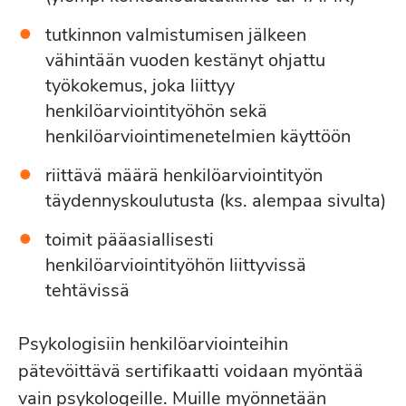
tutkinnon valmistumisen jälkeen
vähintään vuoden kestänyt ohjattu
työkokemus, joka liittyy
henkilöarviointityöhön sekä
henkilöarviointimenetelmien käyttöön
riittävä määrä henkilöarviointityön
täydennyskoulutusta (ks. alempaa sivulta)
toimit pääasiallisesti
henkilöarviointityöhön liittyvissä
tehtävissä
Psykologisiin henkilöarviointeihin
pätevöittävä sertifikaatti voidaan myöntää
vain psykologeille. Muille myönnetään