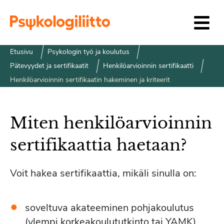
Siirry sisältöön
Etusivu
Psykologin työ ja koulutus
Pätevyydet ja sertifikaatit
Henkilöarvioinnin sertifikaatti
Henkilöarvioinnin sertifikaatin hakeminen ja kriteerit
Miten henkilöarvioinnin
sertifikaattia haetaan?
Voit hakea sertifikaattia, mikäli sinulla on:
soveltuva akateeminen pohjakoulutus
(ylempi korkeakoulututkinto tai YAMK)