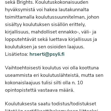
sekä Brights. Koulutuskokonaisuuden
hyväksymistä voi hakea lautakunnalta
toimittamalla koulutussuunnitelman, johon
sisältyy koulutuksen sisällön erittely,
kirjallisuus, mahdolliset ennakko-, väli- ja
lopputehtävät sekä luettava kirjallisuus ja
koulutuksen ja sen osioiden laajuus.
Lisätietoa:
hrserti@psyli.fi
Vaihtoehtoisesti koulutus voi olla koottuna
useammista eri koulutuslähteistä, mutta sen
kokonaislaajuus tulisi silti olla n. 10
opintopistettä vastaava määrä.
Koulutuksesta saatu todistus/todistukset