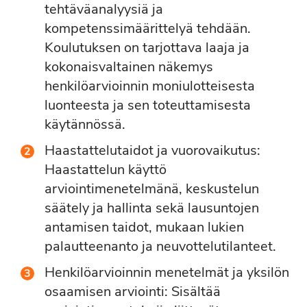
tehtäväanalyysiä ja
kompetenssimäärittelyä tehdään.
Koulutuksen on tarjottava laaja ja
kokonaisvaltainen näkemys
henkilöarvioinnin moniulotteisesta
luonteesta ja sen toteuttamisesta
käytännössä.
Haastattelutaidot ja vuorovaikutus:
Haastattelun käyttö
arviointimenetelmänä, keskustelun
säätely ja hallinta sekä lausuntojen
antamisen taidot, mukaan lukien
palautteenanto ja neuvottelutilanteet.
Henkilöarvioinnin menetelmät ja yksilön
osaamisen arviointi: Sisältää