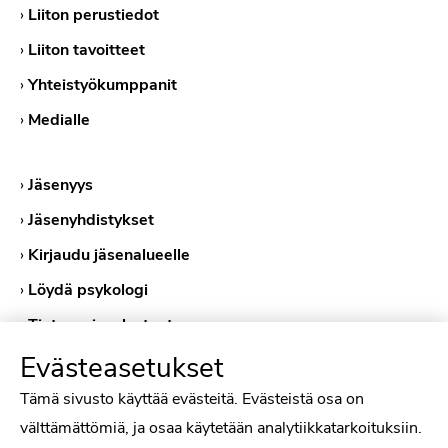
›
Liiton perustiedot
›
Liiton tavoitteet
›
Yhteistyökumppanit
›
Medialle
›
Jäsenyys
›
Jäsenyhdistykset
›
Kirjaudu jäsenalueelle
›
Löydä psykologi
›
Tietosuojaselosteet
›
Evästeasetukset
Evästekäytännöt
Tämä sivusto käyttää evästeitä. Evästeistä osa on
välttämättömiä, ja osaa käytetään analytiikkatarkoituksiin.