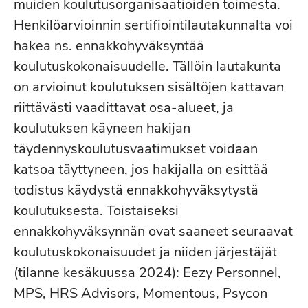
muiden koulutusorganisaatioiden toimesta.
Henkilöarvioinnin sertifiointilautakunnalta voi
hakea ns. ennakkohyväksyntää
koulutuskokonaisuudelle. Tällöin lautakunta
on arvioinut koulutuksen sisältöjen kattavan
riittävästi vaadittavat osa-alueet, ja
koulutuksen käyneen hakijan
täydennyskoulutusvaatimukset voidaan
katsoa täyttyneen, jos hakijalla on esittää
todistus käydystä ennakkohyväksytystä
koulutuksesta. Toistaiseksi
ennakkohyväksynnän ovat saaneet seuraavat
koulutuskokonaisuudet ja niiden järjestäjät
(tilanne kesäkuussa 2024): Eezy Personnel,
MPS, HRS Advisors, Momentous, Psycon