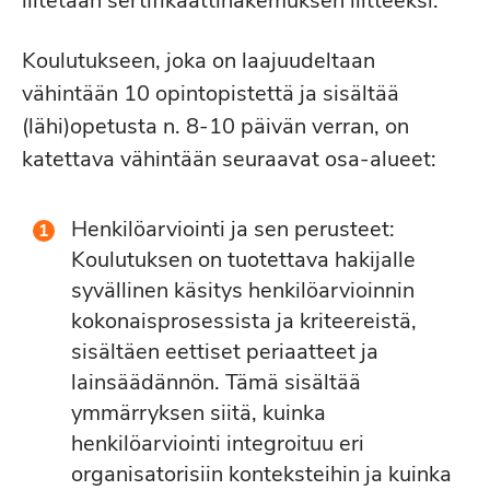
liitetään sertifikaattihakemuksen liitteeksi.
Koulutukseen, joka on laajuudeltaan
vähintään 10 opintopistettä ja sisältää
(lähi)opetusta n. 8-10 päivän verran, on
katettava vähintään seuraavat osa-alueet:
Henkilöarviointi ja sen perusteet:
Koulutuksen on tuotettava hakijalle
syvällinen käsitys henkilöarvioinnin
kokonaisprosessista ja kriteereistä,
sisältäen eettiset periaatteet ja
lainsäädännön. Tämä sisältää
ymmärryksen siitä, kuinka
henkilöarviointi integroituu eri
organisatorisiin konteksteihin ja kuinka