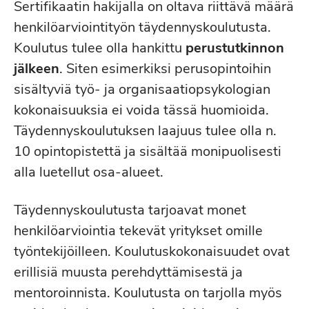
Sertifikaatin hakijalla on oltava riittävä määrä
henkilöarviointityön täydennyskoulutusta.
Koulutus tulee olla hankittu
perustutkinnon
jälkeen
. Siten esimerkiksi perusopintoihin
sisältyviä työ- ja organisaatiopsykologian
kokonaisuuksia ei voida tässä huomioida.
Täydennyskoulutuksen laajuus tulee olla n.
10 opintopistettä ja sisältää monipuolisesti
alla luetellut osa-alueet.
Täydennyskoulutusta tarjoavat monet
henkilöarviointia tekevät yritykset omille
työntekijöilleen. Koulutuskokonaisuudet ovat
erillisiä muusta perehdyttämisestä ja
mentoroinnista. Koulutusta on tarjolla myös