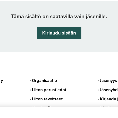
Tämä sisältö on saatavilla vain jäsenille.
Kirjaudu sisään
ry
›
Organisaatio
›
Jäsenyys
›
Liiton perustiedot
›
Jäsenyhd
›
Liiton tavoitteet
›
Kirjaudu 
›
Yhteistyökumppanit
›
Löydä ps
›
Medialle
›
Tietosuoj