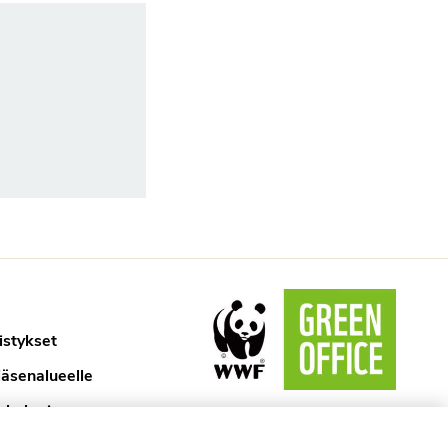
istykset
jäsenalueelle
ykologi
aselosteet