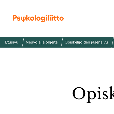
Siirry sisältöön
Etusivu
Neuvoja ja ohjeita
Opiskelijoiden jäsensivu
Opisk