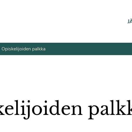
J
Opiskelijoiden palkka
elijoiden palk