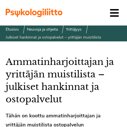
Siirry sisältöön
Etusivu
Neuvoja ja ohjeita
Yrittäjyys
Julkiset hankinnat ja ostopalvelut – yrittäjän muistilista
Ammatinharjoittajan ja
yrittäjän muistilista –
julkiset hankinnat ja
ostopalvelut
Tähän on koottu ammatinharjoittajan ja
yrittäjän muistilista ostopalvelun