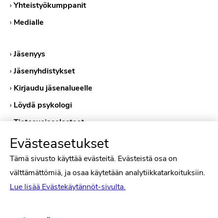
›
Yhteistyökumppanit
›
Medialle
›
Jäsenyys
›
Jäsenyhdistykset
›
Kirjaudu jäsenalueelle
›
Löydä psykologi
›
Tietosuojaselosteet
›
Evästekäytännöt
Evästeasetukset
Tämä sivusto käyttää evästeitä. Evästeistä osa on
välttämättömiä, ja osaa käytetään analytiikkatarkoituksiin.
Lue lisää Evästekäytännöt-sivulta.