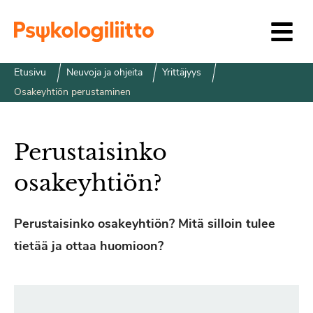
Siirry sisältöön
Etusivu
Neuvoja ja ohjeita
Yrittäjyys
Osakeyhtiön perustaminen
Perustaisinko
osakeyhtiön?
Perustaisinko osakeyhtiön? Mitä silloin tulee
tietää ja ottaa huomioon?