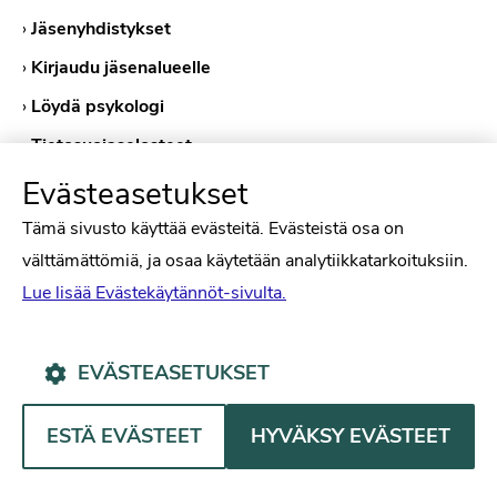
›
Jäsenyhdistykset
›
Kirjaudu jäsenalueelle
›
Löydä psykologi
›
Tietosuojaselosteet
›
Evästekäytännöt
Evästeasetukset
Tämä sivusto käyttää evästeitä. Evästeistä osa on
välttämättömiä, ja osaa käytetään analytiikkatarkoituksiin.
Lue lisää Evästekäytännöt-sivulta.
EVÄSTEASETUKSET
Psykologiliitto Facebookissa
Psykologiliitto Instagramissa
Psykologiliitto LinkedInissä
Psykologiliitto Bluesk
ESTÄ EVÄSTEET
HYVÄKSY EVÄSTEET