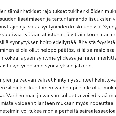
den tämänhetkiset rajoitukset tukihenkilöiden mu
lisuuden lisäämiseen ja tartuntamahdollisuuksien
nnyttäjien ja vastasyntyneiden keskuudessa. Synn
 vaativaa työtään altistuen päivittäin koronatartu
illä synnytyksen hoito edellyttää läheistä fyysistä
minen ei ole ollut helppo päätös, sillä sairaaloissa
 on kokea lapsen syntymä yhdessä ja miten merkit
vastasyntyneeseen synnytyksen jälkeen.
mpien ja vauvan väliset kiintymyssuhteet kehittyvä
en silloinkin, kun toinen vanhempi ei ole ollut muk
sa. Vanhemman ja vauvan suhdetta voi edistää mon
tumista voidaan tilanteen mukaan myös nopeuttaa. 
etelmin voi tukea monia perheitä sairaalassaoloa