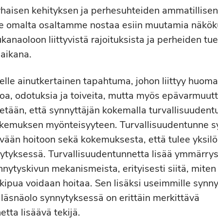
arhaisen kehityksen ja perhesuhteiden ammatillise
 omalta osaltamme nostaa esiin muutamia näköku
kanaoloon liittyvistä rajoituksista ja perheiden tu
aikana.
lle ainutkertainen tapahtuma, johon liittyy huoma
 iloa, odotuksia ja toiveita, mutta myös epävarmuutt
etään, että synnyttäjän kokemalla turvallisuudent
kemuksen myönteisyyteen. Turvallisuudentunne s
vään hoitoon sekä kokemuksesta, että tulee yksil
ytyksessä. Turvallisuudentunnetta lisää ymmärry
nnytyskivun mekanismeista, erityisesti siitä, miten
kipua voidaan hoitaa. Sen lisäksi useimmille synnyt
läsnäolo synnytyksessä on erittäin merkittävä
tta lisäävä tekijä.