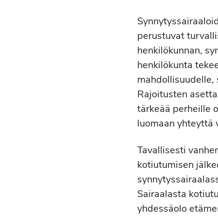
Synnytyssairaaloi
perustuvat turval
henkilökunnan, sy
henkilökunta tekee
mahdollisuudelle, s
Rajoitusten asetta
tärkeää perheille
luomaan yhteyttä 
Tavallisesti vanhe
kotiutumisen jälke
synnytyssairaalas
Sairaalasta kotiu
yhdessäolo etämen