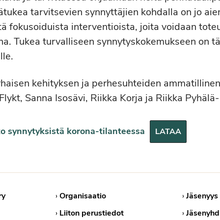
sätukea tarvitsevien synnyttäjien kohdalla on jo a
ä fokusoiduista interventioista, joita voidaan tote
na. Tukea turvalliseen synnytyskokemukseen on tä
lle.
arhaisen kehityksen ja perhesuhteiden ammatilline
 Flykt, Sanna Isosävi, Riikka Korja ja Riikka Pyhä
o synnytyksistä korona-tilanteessa
LATAA
ry
›
Organisaatio
›
Jäsenyys
›
Liiton perustiedot
›
Jäsenyhd