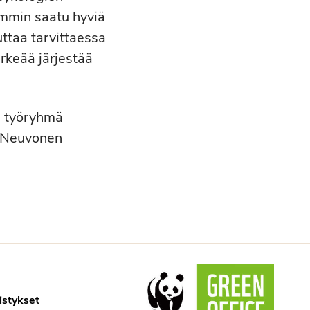
iemmin saatu hyviä
uttaa tarvittaessa
rkeää järjestää
n työryhmä
lä-Neuvonen
istykset