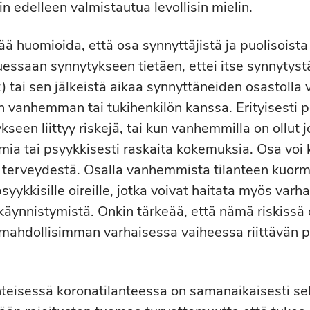
n edelleen valmistautua levollisin mielin.
ää huomioida, että osa synnyttäjistä ja puolisoista
essaan synnytykseen tietäen, ettei itse synnytyst
) tai sen jälkeistä aikaa synnyttäneiden osastolla 
n vanhemman tai tukihenkilön kanssa. Erityisesti p
ykseen liittyy riskejä, tai kun vanhemmilla on ollut
mia tai psyykkisesti raskaita kokemuksia. Osa voi
 terveydestä. Osalla vanhemmista tilanteen kuorm
 psyykkisille oireille, jotka voivat haitata myös varh
äynnistymistä. Onkin tärkeää, että nämä riskissä 
 mahdollisimman varhaisessa vaiheessa riittävän 
hteisessä koronatilanteessa on samanaikaisesti se