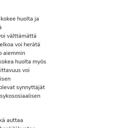
 kokee huolta ja
ä
voi välttämättä
elkoa voi herätä
 jo aiemmin
 kokea huolta myös
ittavuus voi
aisen
olevat synnyttäjät
psykososiaalisen
kä auttaa