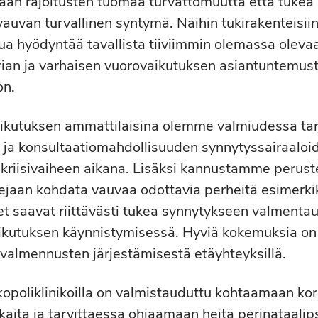
mään rajoitusten tuomaa turvattomuutta että tukea
uvan turvallinen syntymä. Näihin tukirakenteisiin 
tua hyödyntää tavallista tiiviimmin olemassa oleva
trian ja varhaisen vuorovaikutuksen asiantuntemu
ön.
ikutuksen ammattilaisina olemme valmiudessa t
 ja konsultaatiomahdollisuuden synnytyssairaaloide
riisivaiheen aikana. Lisäksi kannustamme perus
ejaan kohdata vauvaa odottavia perheitä esimerki
eet saavat riittävästi tukea synnytykseen valmenta
ikutuksen käynnistymisessä. Hyviä kokemuksia on j
valmennusten järjestämisestä etäyhteyksillä.
opoliklinikoilla on valmistauduttu kohtaamaan kor
kaita ja tarvittaessa ohjaamaan heitä perinataali