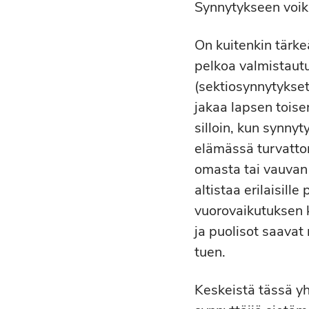
Synnytykseen voiki
On kuitenkin tärke
pelkoa valmistautu
(sektiosynnytykset
jakaa lapsen toise
silloin, kun synnyt
elämässä turvatto
omasta tai vauvan
altistaa erilaisille
vuorovaikutuksen k
ja puolisot saavat
tuen.
Keskeistä tässä y