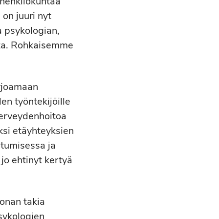
 henkilökuntaa
on juuri nyt
a psykologian,
sta. Rohkaisemme
arjoamaan
n työntekijöille
terveydenhoitoa
ksi etäyhteyksien
utumisessa ja
o ehtinyt kertyä
onan takia
psykologien