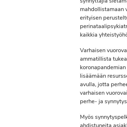
synnyttäjiä sietä
mahdollistamaan va
erityisen perustel
perinataalipsykia
kaikkia yhteistyöh
Varhaisen vuorova
ammatillista tukea
koronapandemian k
lisäämään resurss
avulla, jotta perh
varhaisen vuorova
perhe- ja synnytys
Myös synnytyspelk
ahdistuneita asiak