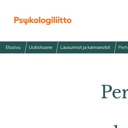
Siirry sisältöön
Etusivu
Uutishuone
Lausunnot ja kannanotot
Perh
Per