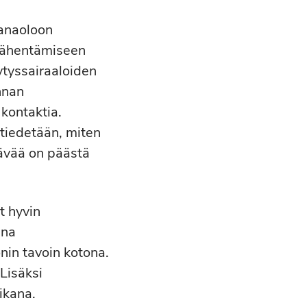
kanaoloon
 vähentämiseen
ytyssairaaloiden
nnan
 kontaktia.
 tiedetään, miten
tävää on päästä
t hyvin
ana
in tavoin kotona.
Lisäksi
ikana.