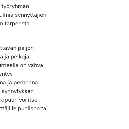
n työryhmän
lmia synnyttäjien
en tarpeesta
ttavan paljon
a ja pelkoja.
unteella on vahva
yntyy
önä ja perheenä
s synnytyksen
 kipuun voi itse
täjille puolison tai