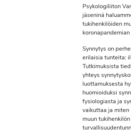
Psykologiliiton V
jäseninä haluamme
tukihenkilöiden mu
koronapandemian 
Synnytys on perhee
erilaisia tunteita:
Tutkimuksista tied
yhteys synnytysko
luottamuksesta hy
huomioiduksi synn
fysiologiasta ja sy
vaikuttaa ja miten 
muun tukihenkilön 
turvallisuudentunne