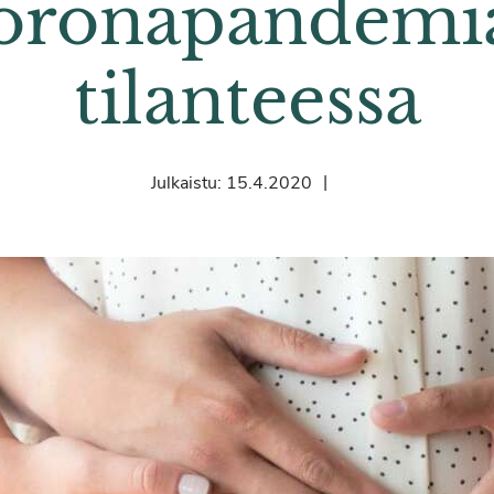
orona­pandemi
tilanteessa
|
Julkaistu:
15.4.2020