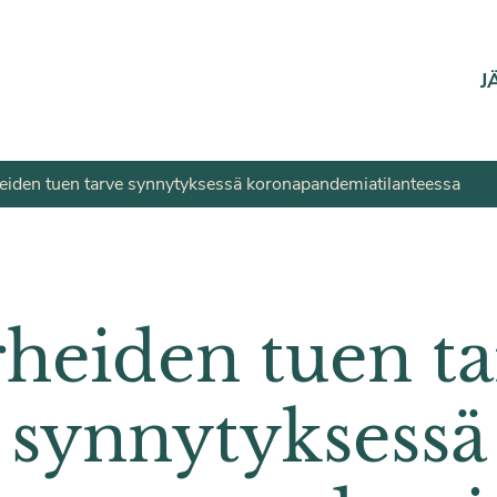
J
eiden tuen tarve synnytyksessä korona­pandemia­tilanteessa
heiden tuen ta
synnytyksessä