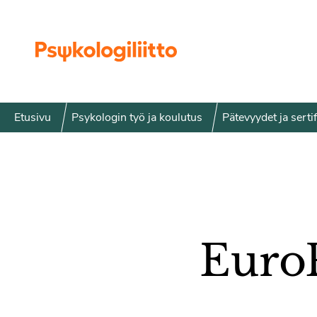
Siirry sisältöön
Etusivu
Psykologin työ ja koulutus
Pätevyydet ja sertif
Euro