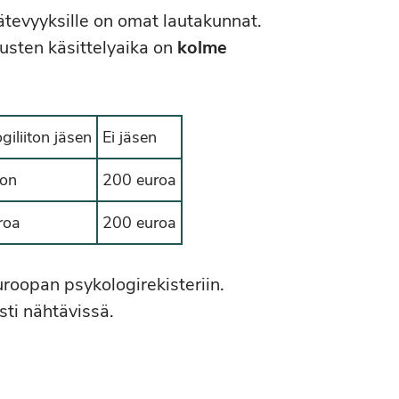
tevyyksille on omat lautakunnat.
usten käsittelyaika on
kolme
giliiton jäsen
Ei jäsen
on
200 euroa
roa
200 euroa
roopan psykologirekisteriin.
sti nähtävissä.