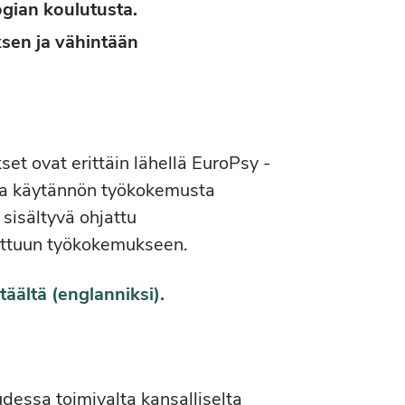
gian koulutusta.
ksen ja vähintään
et ovat erittäin lähellä EuroPsy -
tua käytännön työkokemusta
 sisältyvä ohjattu
attuun työkokemukseen.
t
äältä
(englanniksi)
.
dessa toimivalta kansalliselta