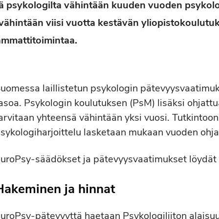
ä psykologilta vähintään kuuden vuoden psykolo
 vähintään viisi vuotta kestävän yliopistokoulutu
ammattitoimintaa.
uomessa laillistetun psykologin pätevyysvaatimuks
asoa. Psykologin koulutuksen (PsM) lisäksi ohjat
arvitaan yhteensä vähintään yksi vuosi. Tutkintoon
sykologiharjoittelu lasketaan mukaan vuoden ohj
uroPsy-säädökset ja pätevyysvaatimukset löydät
Hakeminen ja hinnat
uroPsy-pätevyyttä haetaan Psykologiliiton alaisuu