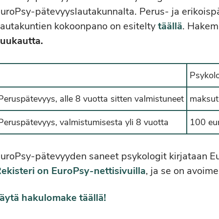
uroPsy-pätevyyslautakunnalta. Perus- ja erikoispä
autakuntien kokoonpano on esitelty
täällä
. Hakem
uukautta.
Psykolo
Peruspätevyys, alle 8 vuotta sitten valmistuneet
maksut
Peruspätevyys, valmistumisesta yli 8 vuotta
100 eu
uroPsy-pätevyyden saneet psykologit kirjataan Eu
ekisteri on EuroPsy-nettisivuilla
, ja se on avoime
äytä hakulomake täällä!