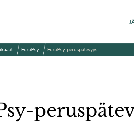
J
ikaatit
EuroPsy
EuroPsy-peruspätevyys
Psy-peruspäte