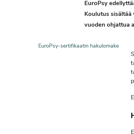
EuroPsy edellyttä
Koulutus sisältää
vuoden ohjattua 
EuroPsy-sertifikaatin hakulomake
S
t
t
p
E
E