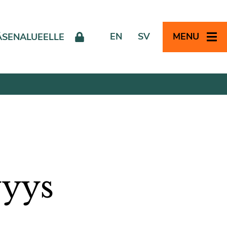
EN
SV
MENU
ÄSENALUEELLE
vyys