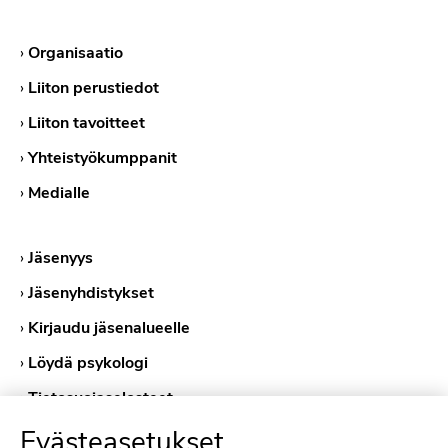
›
Organisaatio
›
Liiton perustiedot
›
Liiton tavoitteet
›
Yhteistyökumppanit
›
Medialle
›
Jäsenyys
›
Jäsenyhdistykset
›
Kirjaudu jäsenalueelle
›
Löydä psykologi
›
Tietosuojaselosteet
›
Evästekäytännöt
Evästeasetukset