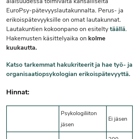
alaisuudessa toimivalta kansalliselta
EuroPsy-pätevyyslautakunnalta. Perus- ja
erikoispätevyyksille on omat lautakunnat.
Lautakuntien kokoonpano on esitelty
täällä
.
Hakemusten käsittelyaika on
kolme
kuukautta.
Katso tarkemmat hakukriteerit ja hae työ- ja
organisaatiopsykologian erikoispätevyyttä.
Hinnat:
Psykologiliiton
Ei jäsen
jäsen