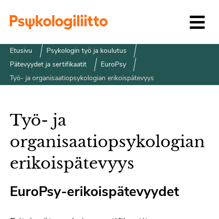
Siirry sisältöön
Etusivu
Psykologin työ ja koulutus
Pätevyydet ja sertifikaatit
EuroPsy
Työ- ja organisaatiopsykologian erikoispätevyys
Työ- ja
organisaatiopsykologian
erikoispätevyys
EuroPsy-erikoispätevyydet