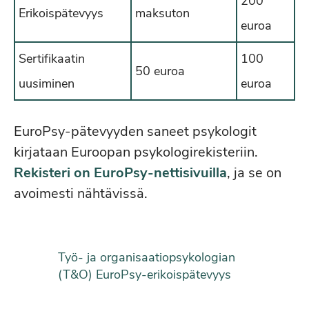
200
Erikoispätevyys
maksuton
euroa
Sertifikaatin
100
50 euroa
uusiminen
euroa
EuroPsy-pätevyyden saneet psykologit
kirjataan Euroopan psykologirekisteriin.
Rekisteri on EuroPsy-nettisivuilla
, ja se on
avoimesti nähtävissä.
Työ- ja organisaatiopsykologian
(T&O) EuroPsy-erikoispätevyys