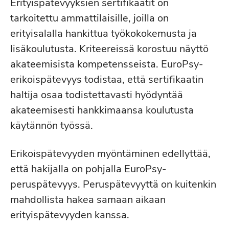
Erityispätevyyksien sertifikaatit on
tarkoitettu ammattilaisille, joilla on
erityisalalla hankittua työkokokemusta ja
lisäkoulutusta. Kriteereissä korostuu näyttö
akateemisista kompetensseista. EuroPsy-
erikoispätevyys todistaa, että sertifikaatin
haltija osaa todistettavasti hyödyntää
akateemisesti hankkimaansa koulutusta
käytännön työssä.
Erikoispätevyyden myöntäminen edellyttää,
että hakijalla on pohjalla EuroPsy-
peruspätevyys. Peruspätevyyttä on kuitenkin
mahdollista hakea samaan aikaan
erityispätevyyden kanssa.