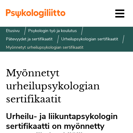
Siirry sisältöön
Etusivu
Psykologin työ ja koulutus
Pätevyydet ja sertifikaatit
Urheilupsykologian sertifikaatit
Myönnetyt urheilupsykologian sertifikaatit
Myönnetyt
urheilupsykologian
sertifikaatit
Urheilu- ja liikuntapsykologin
sertifikaatti on myönnetty