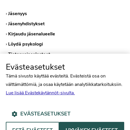
›
Jäsenyys
›
Jäsenyhdistykset
›
Kirjaudu jäsenalueelle
›
Löydä psykologi
›
Tietosuojaselosteet
›
Evästekäytännöt
Evästeasetukset
Tämä sivusto käyttää evästeitä. Evästeistä osa on
välttämättömiä, ja osaa käytetään analytiikkatarkoituksiin.
Lue lisää Evästekäytännöt-sivulta.
EVÄSTEASETUKSET
Psykologiliitto Facebookissa
Psykologiliitto Instagramissa
Psykologiliitto LinkedInissä
Psykologiliitto Bluesk