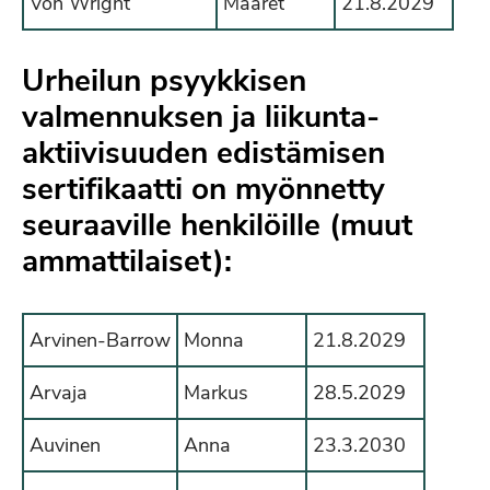
Von Wright
Maaret
21.8.2029
Urheilun psyykkisen
valmennuksen ja liikunta-
aktiivisuuden edistämisen
sertifikaatti on myönnetty
seuraaville henkilöille (muut
ammattilaiset):
Arvinen-Barrow
Monna
21.8.2029
Arvaja
Markus
28.5.2029
Auvinen
Anna
23.3.2030