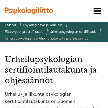
Siirry sisältöön
Etusivu
Psykologin työ ja koulutus
Pätevyydet ja sertifikaatit
Urheilupsykologian sertifikaatit
Urheilupsykologian sertifiointilautakunta ja ohjesäännöt
Urheilupsykologian
sertifiointilautakunta ja
ohjesäännöt
Urheilu- ja liikunta psykologian
sertifiointilautakunta on Suomen