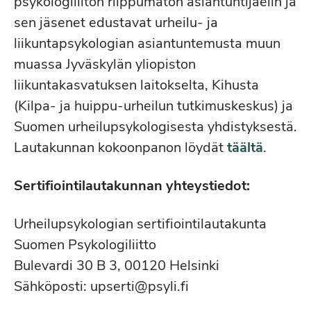
psykologiliiton riippumaton asiantuntijaelin ja
sen jäsenet edustavat urheilu- ja
liikuntapsykologian asiantuntemusta muun
muassa Jyväskylän yliopiston
liikuntakasvatuksen laitokselta, Kihusta
(Kilpa- ja huippu-urheilun tutkimuskeskus) ja
Suomen urheilupsykologisesta yhdistyksestä.
Lautakunnan kokoonpanon löydät
täältä
.
Sertifiointilautakunnan yhteystiedot:
Urheilupsykologian sertifiointilautakunta
Suomen Psykologiliitto
Bulevardi 30 B 3, 00120 Helsinki
Sähköposti: upserti@psyli.fi