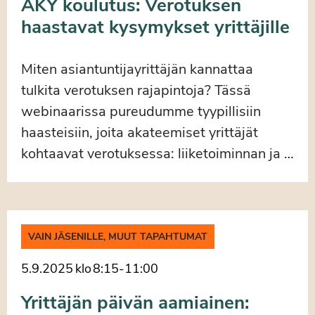
AKY koulutus: Verotuksen
haastavat kysymykset yrittäjille
Miten asiantuntijayrittäjän kannattaa
tulkita verotuksen rajapintoja? Tässä
webinaarissa pureudumme tyypillisiin
haasteisiin, joita akateemiset yrittäjät
kohtaavat verotuksessa: liiketoiminnan ja …
VAIN JÄSENILLE, MUUT TAPAHTUMAT
5.9.2025
klo
8:15
-
11:00
Yrittäjän päivän aamiainen: