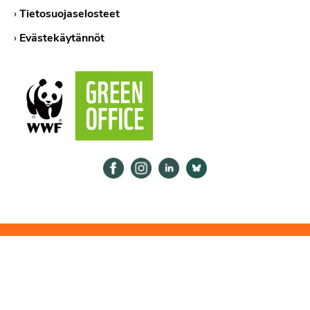
›
Tietosuojaselosteet
›
Evästekäytännöt
Psykologiliitto Facebookissa
Psykologiliitto Instagramissa
Psykologiliitto LinkedInissä
Psykologiliitto Bluesk