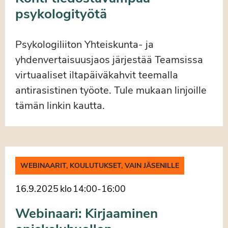
psykologityötä
Psykologiliiton Yhteiskunta- ja
yhdenvertaisuusjaos järjestää Teamsissa
virtuaaliset iltapäiväkahvit teemalla
antirasistinen työote. Tule mukaan linjoille
tämän linkin kautta.
WEBINAARIT, KOULUTUKSET, VAIN JÄSENILLE
16.9.2025
klo
14:00
-
16:00
Webinaari: Kirjaaminen