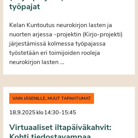
työpajat
Kelan Kuntoutus neurokirjon lasten ja
nuorten arjessa -projektin (Kirjo-projekti)
järjestämissä kolmessa työpajassa
työstetään eri toimijoiden rooleja
neurokirjon lasten …
VAIN JÄSENILLE, MUUT TAPAHTUMAT
18.9.2025
klo
14:30
-
15:45
Virtuaaliset iltapäiväkahvit:
Kohti tiedostavampaa