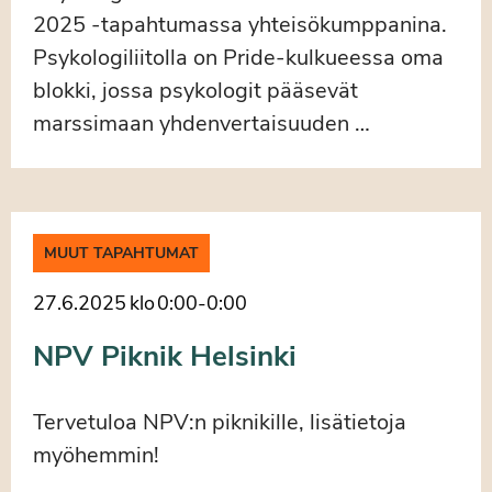
2025 -tapahtumassa yhteisökumppanina.
Psykologiliitolla on Pride-kulkueessa oma
blokki, jossa psykologit pääsevät
marssimaan yhdenvertaisuuden …
MUUT TAPAHTUMAT
27.6.2025
klo
0:00
-
0:00
NPV Piknik Helsinki
Tervetuloa NPV:n piknikille, lisätietoja
myöhemmin!