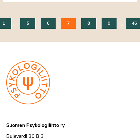
…
…
1
5
6
7
8
9
46
Suomen Psykologiliitto ry
Bulevardi 30 B 3