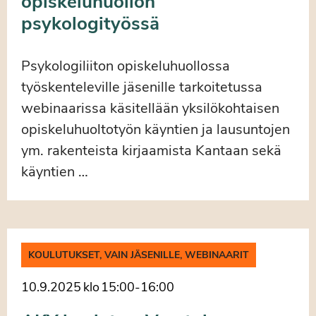
opiskeluhuollon
psykologityössä
Psykologiliiton opiskeluhuollossa
työskenteleville jäsenille tarkoitetussa
webinaarissa käsitellään yksilökohtaisen
opiskeluhuoltotyön käyntien ja lausuntojen
ym. rakenteista kirjaamista Kantaan sekä
käyntien …
KOULUTUKSET, VAIN JÄSENILLE, WEBINAARIT
10.9.2025
klo
15:00
-
16:00