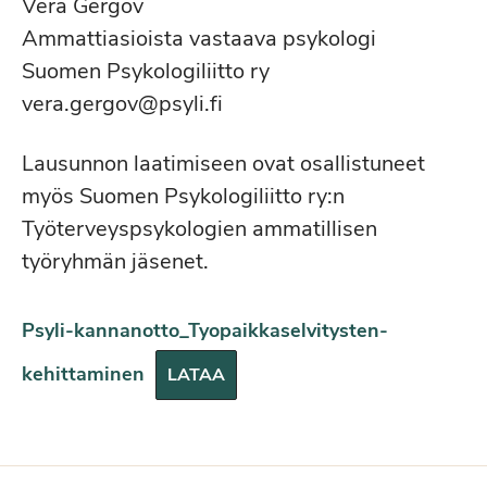
Vera Gergov
Ammattiasioista vastaava psykologi
Suomen Psykologiliitto ry
vera.gergov@psyli.fi
Lausunnon laatimiseen ovat osallistuneet
myös Suomen Psykologiliitto ry:n
Työterveyspsykologien ammatillisen
työryhmän jäsenet.
Psyli-kannanotto_Tyopaikkaselvitysten-
kehittaminen
LATAA