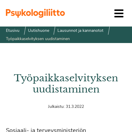
Siirry sisältöön
Etusivu
Uutishuone
Lausunnot ja kannanotot
Työpaikkaselvityksen uudistaminen
Työpaikkaselvityksen
uudistaminen
Julkaistu:
31.3.2022
Sosiaali- ja terveysministeriön