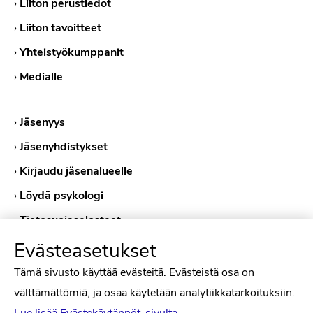
›
Liiton perustiedot
›
Liiton tavoitteet
›
Yhteistyökumppanit
›
Medialle
›
Jäsenyys
›
Jäsenyhdistykset
›
Kirjaudu jäsenalueelle
›
Löydä psykologi
›
Tietosuojaselosteet
›
Evästekäytännöt
Evästeasetukset
Tämä sivusto käyttää evästeitä. Evästeistä osa on
välttämättömiä, ja osaa käytetään analytiikkatarkoituksiin.