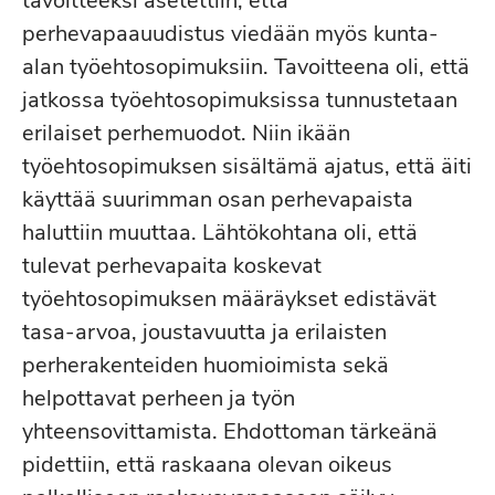
tavoitteeksi asetettiin, että
perhevapaauudistus viedään myös kunta-
alan työehtosopimuksiin. Tavoitteena oli, että
jatkossa työehtosopimuksissa tunnustetaan
erilaiset perhemuodot. Niin ikään
työehtosopimuksen sisältämä ajatus, että äiti
käyttää suurimman osan perhevapaista
haluttiin muuttaa. Lähtökohtana oli, että
tulevat perhevapaita koskevat
työehtosopimuksen määräykset edistävät
tasa-arvoa, joustavuutta ja erilaisten
perherakenteiden huomioimista sekä
helpottavat perheen ja työn
yhteensovittamista. Ehdottoman tärkeänä
pidettiin, että raskaana olevan oikeus