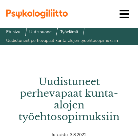
Siirry sisältöön
Etusivu
Uutishuone
Työelämä
Uudistuneet perhevapaat kunta-alojen työehtosopimuksiin
Uudistuneet
perhevapaat kunta-
alojen
työehtosopimuksiin
Julkaistu:
3.8.2022