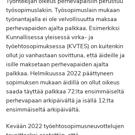
Työntekijän oikeus perhevapaisiin perustuu
työsopimuslakiin. Työsopimuslain mukaan
työnantajalla ei ole velvollisuutta maksaa
perhevapaiden ajalta palkkaa. Esimerkiksi
Kunnallisessa yleisessä virka- ja
työehtosopimuksessa (KVTES) on kuitenkin
ollut jo vanhastaan sovittuna, että äideille ja
isille maksetaan perhevapaiden ajalta
palkkaa. Helmikuussa 2022 päättyneen
sopimuksen mukaan äidillä on ollut oikeus
saada täyttää palkkaa 72:lta ensimmäiseltä
perhevapaan arkipäivältä ja isällä 12:lta
ensimmäiseltä arkipäivältä.
Kevään 2022 työehtosopimusneuvottelujen