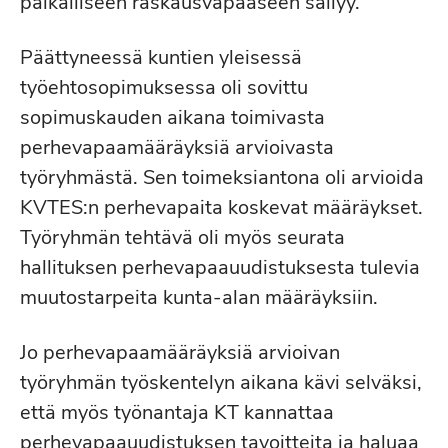
palkalliseen raskausvapaaseen säilyy.
Päättyneessä kuntien yleisessä
työehtosopimuksessa oli sovittu
sopimuskauden aikana toimivasta
perhevapaamääräyksiä arvioivasta
työryhmästä. Sen toimeksiantona oli arvioida
KVTES:n perhevapaita koskevat määräykset.
Työryhmän tehtävä oli myös seurata
hallituksen perhevapaauudistuksesta tulevia
muutostarpeita kunta-alan määräyksiin.
Jo perhevapaamääräyksiä arvioivan
työryhmän työskentelyn aikana kävi selväksi,
että myös työnantaja KT kannattaa
perhevapaauudistuksen tavoitteita ja haluaa