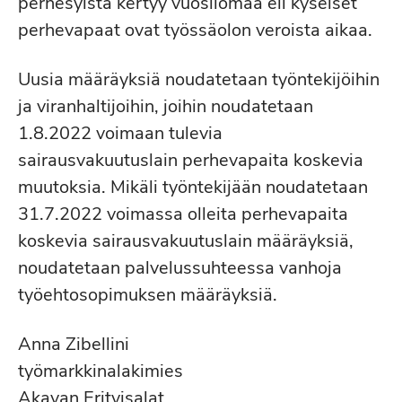
perhesyistä kertyy vuosilomaa eli kyseiset
perhevapaat ovat työssäolon veroista aikaa.
Uusia määräyksiä noudatetaan työntekijöihin
ja viranhaltijoihin, joihin noudatetaan
1.8.2022 voimaan tulevia
sairausvakuutuslain perhevapaita koskevia
muutoksia. Mikäli työntekijään noudatetaan
31.7.2022 voimassa olleita perhevapaita
koskevia sairausvakuutuslain määräyksiä,
noudatetaan palvelussuhteessa vanhoja
työehtosopimuksen määräyksiä.
Anna Zibellini
työmarkkinalakimies
Akavan Erityisalat