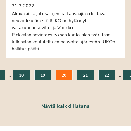
31.3.2022
Akavalaisia julkisalojen palkansaajia edustava
neuvottelujärjestö JUKO on hylännyt
valtakunnansovittelija Vuokko
Piekkalan sovintoesityksen kunta-alan työriitaan.
Julkisalan koulutettujen neuvottelujärjestön JUKOn
hallitus päätti …
…
…
18
19
20
21
22
Näytä kaikki listana