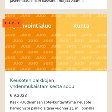
jäsenmäärä onkin kasvanut hurjaa vauhtia.
UUTISET
Keusoten palkkojen
yhdenmukaistamisesta sopu
6.9.2023
Keski-Uudenmaan sote-kuntayhtymä Keusote
harmonisoi palkkoja tänä vuonna 11 miljoonalla