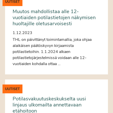
UUTISET
Muutos mahdollistaa alle 12-
vuotiaiden potilastietojen näkymisen
huoltajille oletusarvoisesti
1.12.2023
THL on päivittänyt toimintamallia, joka ohjaa
alaikäisen päätöskyvyn kirjaamista
potilastietoihin. 1.1.2024 alkaen
potilastietojärjestelmissä voidaan alle 12-
vuotiaiden kohdalla ottaa …
UUTISET
Potilasvakuutuskeskukselta uusi
linjaus ulkomailta annettavaan
etähoitoon