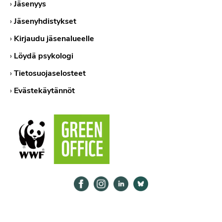
›
Jäsenyys
›
Jäsenyhdistykset
›
Kirjaudu jäsenalueelle
›
Löydä psykologi
›
Tietosuojaselosteet
›
Evästekäytännöt
Psykologiliitto Facebookissa
Psykologiliitto Instagramissa
Psykologiliitto LinkedInissä
Psykologiliitto Bluesk