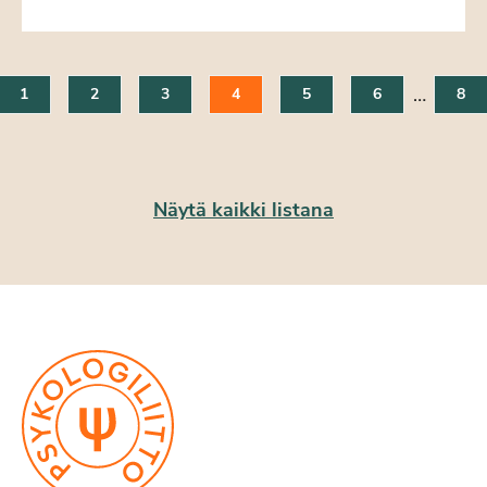
…
1
2
3
4
5
6
8
Näytä kaikki listana