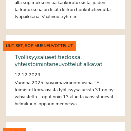
alla sopimukseen palkankorotuksista, joiden
tarkoituksena on lisätä kirkon houkuttelevuutta
työpaikkana. Vaativuusryhmiin …
UUTISET, SOPIMUSNEUVOTTELUT
Työllisyysalueet tiedossa,
yhteistoimintaneuvottelut alkavat
12.12.2023
Vuonna 2025 työvoimaviranomaisina TE-
toimistot korvaavista työllisyysalueista 31 on nyt
vahvistettu. Loput noin 13 aluetta vahvistunevat
helmikuun loppuun mennessä.