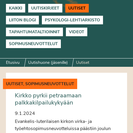
KAIKKI
UUTISKIRJEET
UUTISET
LIITON BLOGI
PSYKOLOGI-LEHTIARKISTO
TAPAHTUMATALTIOINNIT
VIDEOT
SOPIMUSNEUVOTTELUT
Etusivu
Uutishuone (jäsenille)
Uutiset
UUTISET, SOPIMUSNEUVOTTELUT
Kirkko pyrkii petraamaan
palkkakilpailukykyään
9.1.2024
Evankelis-luterilaisen kirkon virka- ja
työehtosopimusneuvotteluissa päästiin joulun