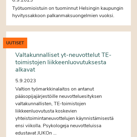
Työtuomioistuin on tuominnut Helsingin kaupungin
hyvityssakkoon palkanmaksuongelmien vuoksi.
UUTISET
Valtakunnalliset yt-neuvottelut TE-
toimistojen liikkeenluovutuksesta
alkavat
5.9.2023
Valtion työmarkkinalaitos on antanut
pääsopijajärjestöille neuvotteluesityksen
valtakunnallisten, TE-toimistojen
liikkeenluovutusta koskevien
yhteistoimintaneuvottelujen käynnistämisestä
ensi viikolla. Psykologeja neuvotteluissa
edustavat JUKOn …