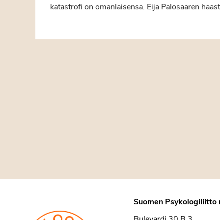
katastrofi on omanlaisensa. Eija Palosaaren haasta
Suomen Psykologiliitto 
Bulevardi 30 B 3