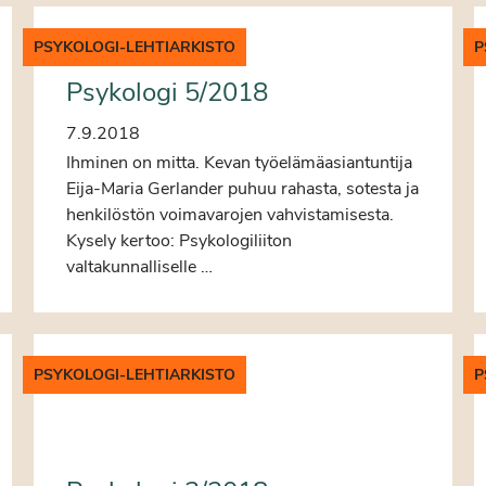
PSYKOLOGI-LEHTIARKISTO
P
Psykologi 5/2018
7.9.2018
Ihminen on mitta. Kevan työelämäasiantuntija
Eija-Maria Gerlander puhuu rahasta, sotesta ja
henkilöstön voimavarojen vahvistamisesta.
Kysely kertoo: Psykologiliiton
valtakunnalliselle …
PSYKOLOGI-LEHTIARKISTO
P