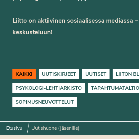
Liitto on aktiivinen sosiaalisessa mediassa – 
keskusteluun!
KAIKKI
UUTISKIRJEET
UUTISET
LIITON B
PSYKOLOGI-LEHTIARKISTO
TAPAHTUMATALTIO
SOPIMUSNEUVOTTELUT
Etusivu
Uutishuone (jäsenille)