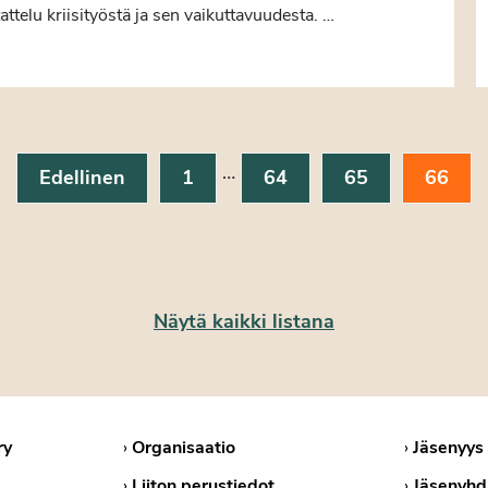
ttelu kriisityöstä ja sen vaikuttavuudesta. …
…
Edellinen
1
64
65
66
Näytä kaikki listana
ry
›
Organisaatio
›
Jäsenyys
›
Liiton perustiedot
›
Jäsenyhd