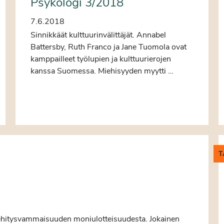
Psykologi 3/2018
7.6.2018
Sinnikkäät kulttuurinvälittäjät. Annabel
Battersby, Ruth Franco ja Jane Tuomola ovat
kamppailleet työlupien ja kulttuurierojen
kanssa Suomessa. Miehisyyden myytti …
T
ehitysvammaisuuden moniulotteisuudesta. Jokainen