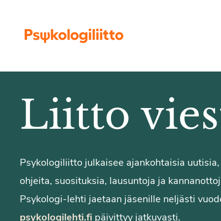
Siirry sisältöön
Liitto vies
Psykologiliitto julkaisee ajankohtaisia uutisia,
ohjeita, suosituksia, lausuntoja ja kannanotto
Psykologi-lehti jaetaan jäsenille neljästi vuod
psykologilehti.fi
päivittyy jatkuvasti.