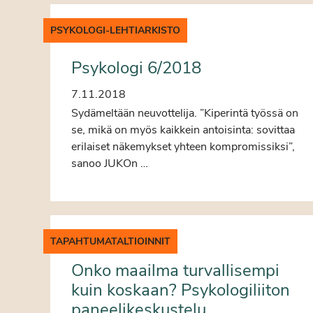
PSYKOLOGI-LEHTIARKISTO
Psykologi 6/2018
7.11.2018
Sydämeltään neuvottelija. ”Kiperintä työssä on
se, mikä on myös kaikkein antoisinta: sovittaa
erilaiset näkemykset yhteen kompromissiksi”,
sanoo JUKOn …
TAPAHTUMATALTIOINNIT
Onko maailma turvallisempi
kuin koskaan? Psykologiliiton
paneelikeskustelu