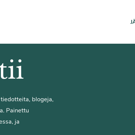
J
tii
 tiedotteita, blogeja,
ja. Painettu
essa, ja