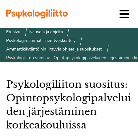
Siirry sisältöön
Etusivu
Neuvoja ja ohjeita
Psykologin ammatillinen työskentely
Ammattikäytäntöihin liittyvät ohjeet ja suositukset
Psykologiliiton suositus: Opintopsykologipalveluiden järjestäminen k
Psykologiliiton suositus:
Opintopsykologipalvelui
den järjestäminen
korkeakouluissa