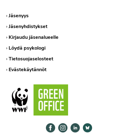
›
Jäsenyys
›
Jäsenyhdistykset
›
Kirjaudu jäsenalueelle
›
Löydä psykologi
›
Tietosuojaselosteet
›
Evästekäytännöt
Psykologiliitto Facebookissa
Psykologiliitto Instagramissa
Psykologiliitto LinkedInissä
Psykologiliitto Bluesk