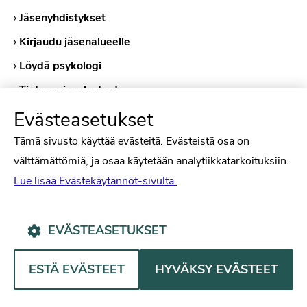
›
Jäsenyhdistykset
›
Kirjaudu jäsenalueelle
›
Löydä psykologi
›
Tietosuojaselosteet
›
Evästekäytännöt
Evästeasetukset
Tämä sivusto käyttää evästeitä. Evästeistä osa on
välttämättömiä, ja osaa käytetään analytiikkatarkoituksiin.
Lue lisää Evästekäytännöt-sivulta.
EVÄSTEASETUKSET
Psykologiliitto Facebookissa
Psykologiliitto Instagramissa
Psykologiliitto LinkedInissä
Psykologiliitto Bluesk
ESTÄ EVÄSTEET
HYVÄKSY EVÄSTEET