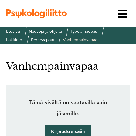
Siirry sisältöön
Etusivu
Neuvoja ja ohjeita
Työelämäopas
Lakitieto
Perhevapaat
Vanhempainvapaa
Vanhempainvapaa
Tämä sisältö on saatavilla vain
jäsenille.
Kirjaudu sisään