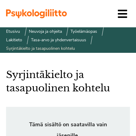
Siirry sisältöön
Etusivu
Neuvoja ja ohjeita
Työelämäopas
Lakitieto
Tasa-arvo ja yhdenvertaisuus
Syrjintäkielto ja tasapuolinen kohtelu
Syrjintäkielto ja
tasapuolinen kohtelu
Tämä sisältö on saatavilla vain
jäsenille.