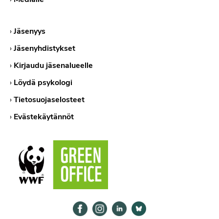
›
Jäsenyys
›
Jäsenyhdistykset
›
Kirjaudu jäsenalueelle
›
Löydä psykologi
›
Tietosuojaselosteet
›
Evästekäytännöt