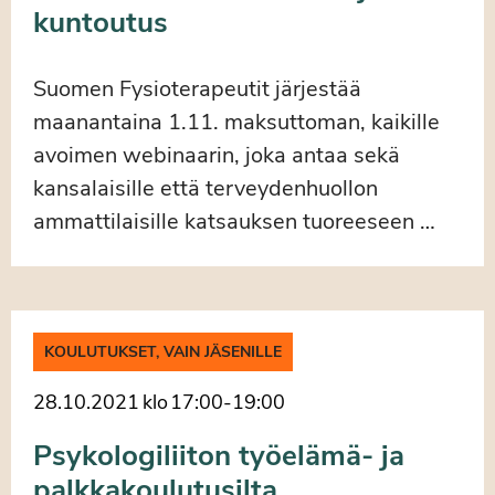
kuntoutus
Suomen Fysioterapeutit järjestää
maanantaina 1.11. maksuttoman, kaikille
avoimen webinaarin, joka antaa sekä
kansalaisille että terveydenhuollon
ammattilaisille katsauksen tuoreeseen …
KOULUTUKSET, VAIN JÄSENILLE
28.10.2021
klo
17:00
-
19:00
Psykologiliiton työelämä- ja
palkkakoulutusilta