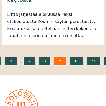
käytöstä
Liitto järjestää elokuussa kaksi
etäkoulutusta Zoomin käytön perusteista.
Koulutuksissa opetellaan, miten kokous tai
tapahtuma luodaan, mitä tulee ottaa …
…
1
7
8
9
10
11