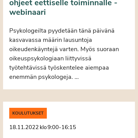
ohjeet eettiselle toiminnalle -
webinaari
Psykologeilta pyydetään tänä päivänä
kasvavassa määrin lausuntoja
oikeudenkäyntejä varten. Myös suoraan
oikeuspsykologiaan liittyvissä
työtehtävissä työskentelee aiempaa
enemmän psykologeja. …
KOULUTUKSET
18.11.2022
klo
9:00
-
16:15