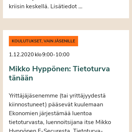
kriisin keskellä. Lisätiedot …
KOULUTUKSET, VAIN JÄSENILLE
1.12.2020
klo
9:00
-
10:00
Mikko Hyppönen: Tietoturva
tänään
Yrittäjäjäsenemme (tai yrittäjyydestä
kiinnostuneet) pääsevät kuulemaan
Ekonomien järjestämää luentoa
tietoturvasta, luennoitsijana itse Mikko
Hyppönen F-Securesta. Tietoturva-