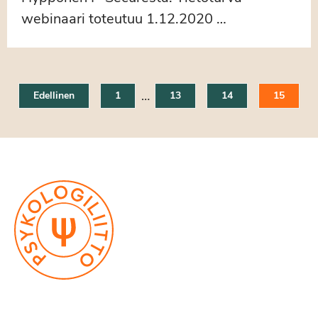
webinaari toteutuu 1.12.2020 …
…
Edellinen
1
13
14
15