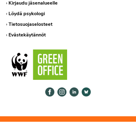
›
Kirjaudu jäsenalueelle
›
Löydä psykologi
›
Tietosuojaselosteet
›
Evästekäytännöt
Psykologiliitto Facebookissa
Psykologiliitto Instagramissa
Psykologiliitto LinkedInissä
Psykologiliitto Bluesk