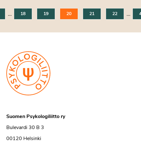
…
…
18
19
20
21
22
Suomen Psykologiliitto ry
Bulevardi 30 B 3
00120 Helsinki