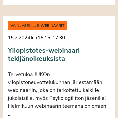
VAIN JÄSENILLE, WEBINAARIT
15.2.2024
klo
16:15
-
17:30
Yliopistotes-webinaari
tekijänoikeuksista
Tervetuloa JUKOn
yliopistoneuvottelukunnan järjestämään
webinaariin, joka on tarkoitettu kaikille
jukolaisille, myös Psykologiliiton jäsenille!
Helmikuun webinaarin teemana on omien
…