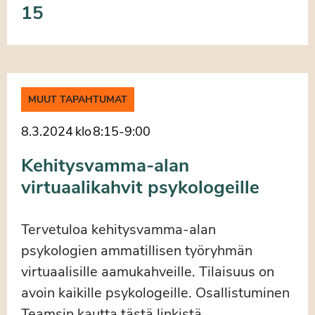
15
MUUT TAPAHTUMAT
8.3.2024
klo
8:15
-
9:00
Kehitysvamma-alan
virtuaalikahvit psykologeille
Tervetuloa kehitysvamma-alan
psykologien ammatillisen työryhmän
virtuaalisille aamukahveille. Tilaisuus on
avoin kaikille psykologeille. Osallistuminen
Teamsin kautta tästä linkistä.