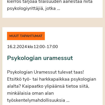
kierros tarjoaa tilaisuuden äänestää niitä
psykologiyrittäjiä, jotka …
MUUT TAPAHTUMAT
16.2.2024
klo
12:00
-
17:00
Psykologian uramessut
Psykologian Uramessut tulevat taas!
Etsitkö työ- tai harkkapaikkaa psykologian
alalta? Kaipaatko ylipäänsä tietoa siitä,
minkälaisia oman alan
työskentelymahdollisuuksia …