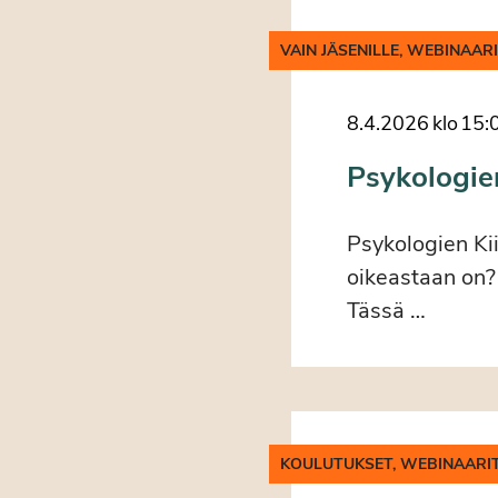
VAIN JÄSENILLE, WEBINAAR
8.4.2026
klo
15:
Psykologie
Psykologien Ki
oikeastaan on?
Tässä …
KOULUTUKSET, WEBINAARI