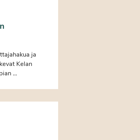
an
ttajahakua ja
akevat Kelan
pian …