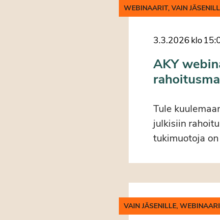
WEBINAARIT, VAIN JÄSENIL
3.3.2026
klo
15:
AKY webinaa
rahoitusma
Tule kuulemaan
julkisiin rahoi
tukimuotoja on 
VAIN JÄSENILLE, WEBINAAR