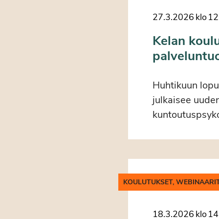
27.3.2026
klo
12
Kelan koul
palveluntuo
Huhtikuun lopu
julkaisee uuden
kuntoutuspsyko
KOULUTUKSET, WEBINAARI
18.3.2026
klo
14