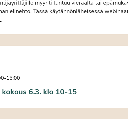
ntijayrittäjille myynti tuntuu vieraalta tai epämuka
nnan elinehto. Tässä käytännönläheisessä webinaar
…
00
-
15:00
 kokous 6.3. klo 10-15