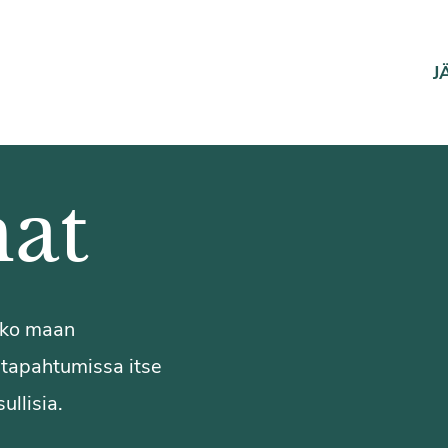
J
at
koko maan
a tapahtumissa itse
ullisia.