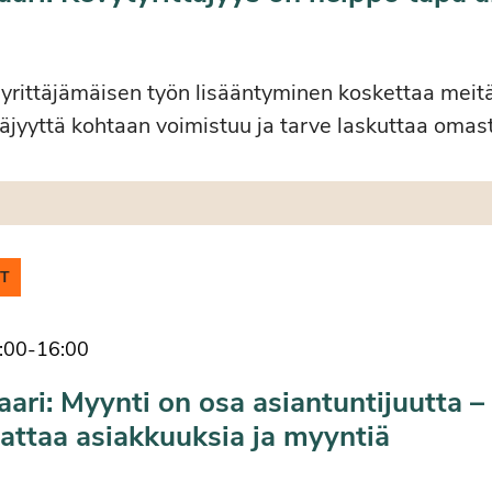
yrittäjämäisen työn lisääntyminen koskettaa meitä
täjyyttä kohtaan voimistuu ja tarve laskuttaa omas
IT
:00
-
16:00
ari: Myynti on osa asiantuntijuutta 
attaa asiakkuuksia ja myyntiä