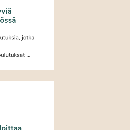
yviä
yössä
tuksia, jotka
oulutukset …
loittaa