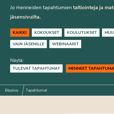
Jo menneiden tapahtumien
taltiointeja ja ma
jäsensivuilta.
KAIKKI
KOKOUKSET
KOULUTUKSET
MUU
VAIN JÄSENILLE
WEBINAARIT
Näytä:
TULEVAT TAPAHTUMAT
MENNEET TAPAHTUMA
Etusivu
Tapahtumat