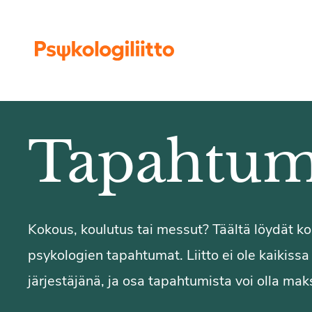
Siirry sisältöön
Tapahtum
Kokous, koulutus tai messut? Täältä löydät 
psykologien tapahtumat. Liitto ei ole kaikiss
järjestäjänä, ja osa tapahtumista voi olla maks