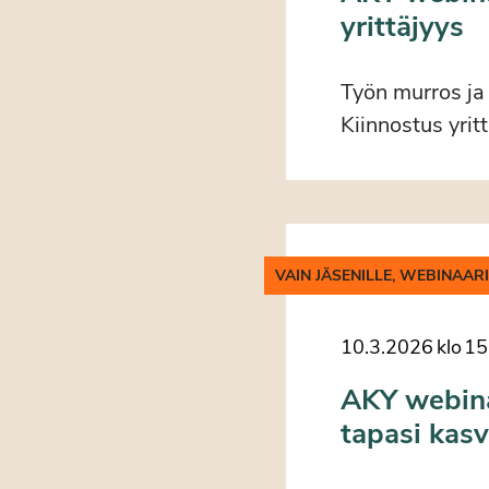
yrittäjyys
Työn murros ja 
Kiinnostus yrit
VAIN JÄSENILLE, WEBINAAR
10.3.2026
klo
15
AKY webina
tapasi kasv