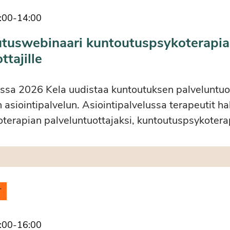
:00
-
14:00
utuswebinaari kuntoutuspsykoterapi
ttajille
ssa 2026 Kela uudistaa kuntoutuksen palveluntuo
 asiointipalvelun. Asiointipalvelussa terapeutit h
terapian palveluntuottajaksi, kuntoutuspsykotera
T
:00
-
16:00