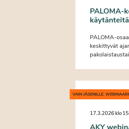
PALOMA-kou
käytänteit
PALOMA-osaamis
keskittyvät aja
pakolaistausta
VAIN JÄSENILLE, WEBINAAR
17.3.2026
klo
15
AKY webinaa