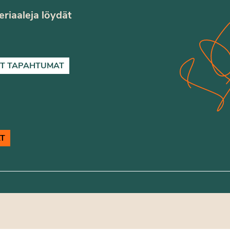
teriaaleja löydät
T TAPAHTUMAT
T