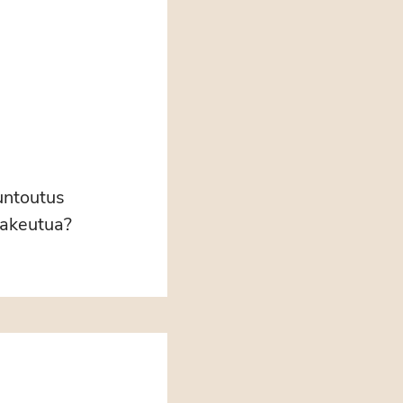
untoutus
hakeutua?