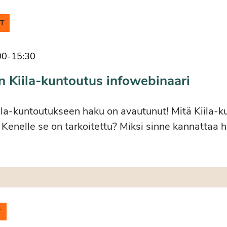
IT
00
-
15:30
n Kiila-kuntoutus infowebinaari
ila-kuntoutukseen haku on avautunut! Mitä Kiila-k
 Kenelle se on tarkoitettu? Miksi sinne kannattaa 
T