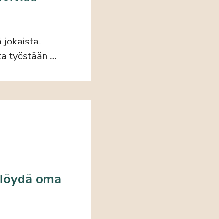
 jokaista.
ta työstään …
– löydä oma