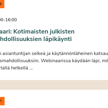
LE
00
-
16:00
ri: Kotimaisten julkisten
hdollisuuksien läpikäynti
 asiantuntijan selkeä ja käytännönläheinen katsau
tusmahdollisuuksiin. Webinaarissa käydään läpi, mil
tällä hetkellä …
IT