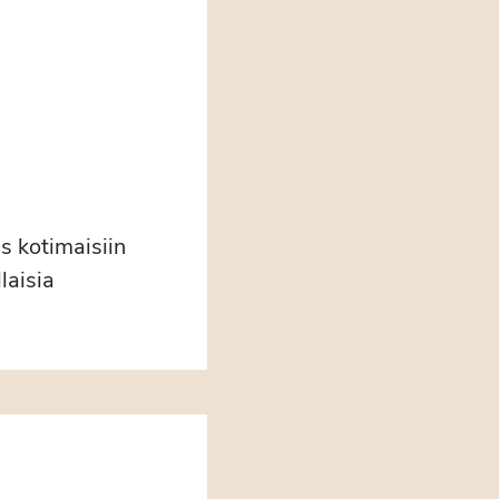
s kotimaisiin
laisia