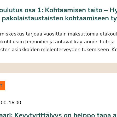
lutus osa 1: Kohtaamisen taito – H
ä pakolaistaustaisten kohtaamiseen t
keskus tarjoaa vuosittain maksuttomia etäkoulu
nkohtaisiin teemoihin ja antavat käytännön taitoja
isten asiakkaiden mielenterveyden tukemiseen. K
IT
:00
-
16:00
ri: Kevytyrittäjyys on helppo tapa a