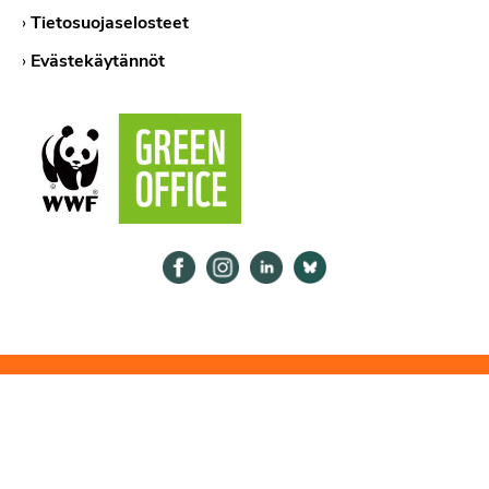
›
Tietosuojaselosteet
›
Evästekäytännöt
Psykologiliitto Facebookissa
Psykologiliitto Instagramissa
Psykologiliitto LinkedInissä
Psykologiliitto Bluesk