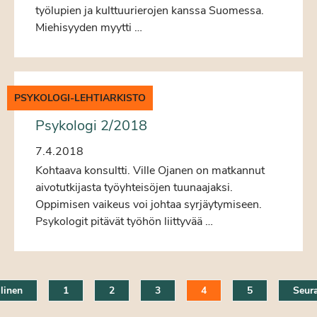
työlupien ja kulttuurierojen kanssa Suomessa.
Miehisyyden myytti …
PSYKOLOGI-LEHTIARKISTO
Psykologi 2/2018
7.4.2018
Kohtaava konsultti. Ville Ojanen on matkannut
aivotutkijasta työyhteisöjen tuunaajaksi.
Oppimisen vaikeus voi johtaa syrjäytymiseen.
Psykologit pitävät työhön liittyvää …
linen
1
2
3
4
5
Seur