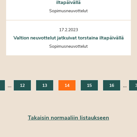
iltapäivällä
Sopimusneuvottelut
17.2.2023
Valtion neuvottelut jatkuivat torstaina iltapäivällä
Sopimusneuvottelut
…
…
12
13
14
15
16
Takaisin normaaliin listaukseen