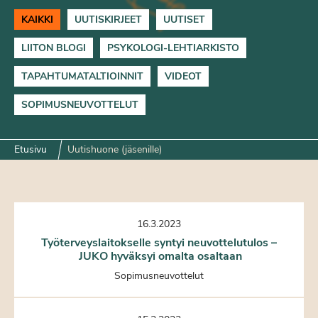
KAIKKI
UUTISKIRJEET
UUTISET
LIITON BLOGI
PSYKOLOGI-LEHTIARKISTO
TAPAHTUMATALTIOINNIT
VIDEOT
SOPIMUSNEUVOTTELUT
Etusivu
Uutishuone (jäsenille)
16.3.2023
Työterveyslaitokselle syntyi neuvottelutulos –
JUKO hyväksyi omalta osaltaan
Sopimusneuvottelut