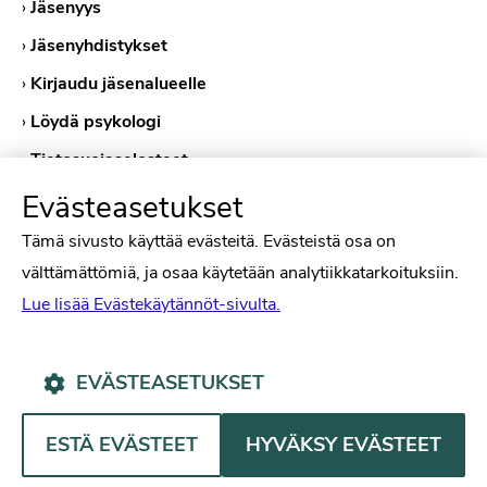
›
Jäsenyys
›
Jäsenyhdistykset
›
Kirjaudu jäsenalueelle
›
Löydä psykologi
›
Tietosuojaselosteet
›
Evästekäytännöt
Evästeasetukset
Tämä sivusto käyttää evästeitä. Evästeistä osa on
välttämättömiä, ja osaa käytetään analytiikkatarkoituksiin.
Lue lisää Evästekäytännöt-sivulta.
EVÄSTEASETUKSET
Psykologiliitto Facebookissa
Psykologiliitto Instagramissa
Psykologiliitto LinkedInissä
Psykologiliitto Bluesk
ESTÄ EVÄSTEET
HYVÄKSY EVÄSTEET