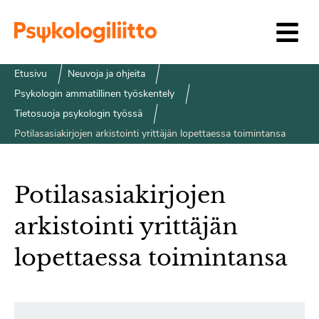
Siirry sisältöön
Etusivu
Neuvoja ja ohjeita
Psykologin ammatillinen työskentely
Tietosuoja psykologin työssä
Potilasasiakirjojen arkistointi yrittäjän lopettaessa toimintansa
Potilasasiakirjojen
arkistointi yrittäjän
lopettaessa toimintansa