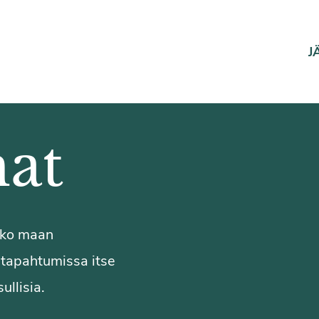
J
at
koko maan
a tapahtumissa itse
ullisia.