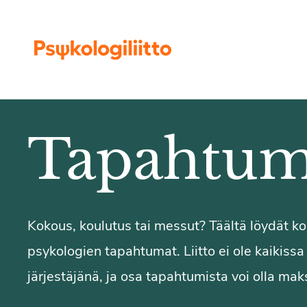
Siirry sisältöön
Tapahtum
Kokous, koulutus tai messut? Täältä löydät 
psykologien tapahtumat. Liitto ei ole kaikiss
järjestäjänä, ja osa tapahtumista voi olla maks