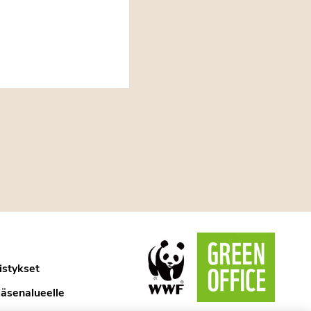
istykset
jäsenalueelle