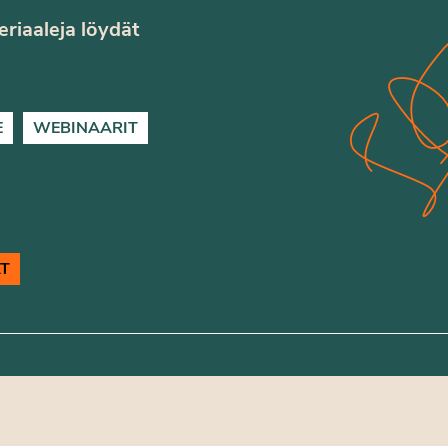
teriaaleja löydät
E
WEBINAARIT
T