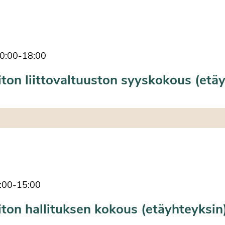
0:00
-
18:00
iton liittovaltuuston syyskokous (etä
:00
-
15:00
iton hallituksen kokous (etäyhteyksin