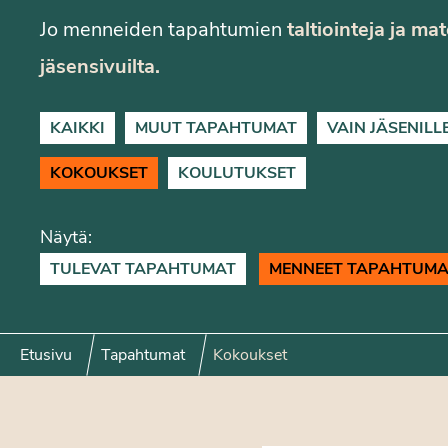
Jo menneiden tapahtumien
taltiointeja ja ma
jäsensivuilta.
KAIKKI
MUUT TAPAHTUMAT
VAIN JÄSENILL
KOKOUKSET
KOULUTUKSET
Näytä:
TULEVAT TAPAHTUMAT
MENNEET TAPAHTUMA
Etusivu
Tapahtumat
Kokoukset