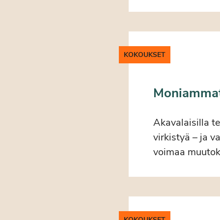
KOKOUKSET
Moniammati
Akavalaisilla t
virkistyä – ja 
voimaa muutok
KOKOUKSET