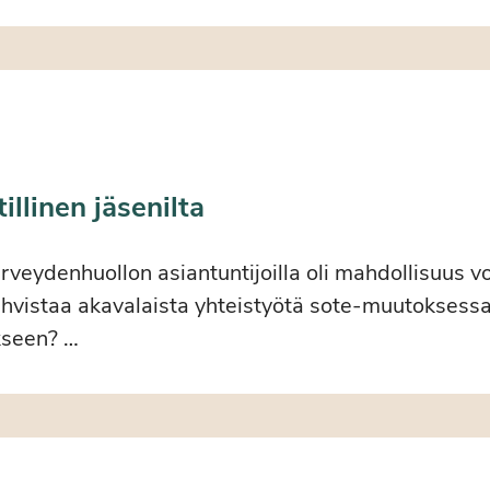
llinen jäsenilta
erveydenhuollon asiantuntijoilla oli mahdollisuus 
vahvistaa akavalaista yhteistyötä sote-muutoksessa
seen? …