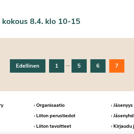
 kokous 8.4. klo 10-15
…
Edellinen
1
5
6
7
ry
›
Organisaatio
›
Jäsenyys
›
Liiton perustiedot
›
Jäsenyhd
›
Liiton tavoitteet
›
Kirjaudu 