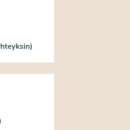
yhteyksin)
)