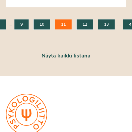
…
…
9
10
11
12
13
4
Näytä kaikki listana