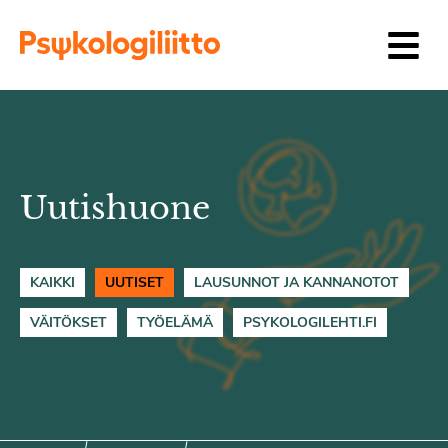
Siirry sisältöön
Uutishuone
KAIKKI
UUTISET
LAUSUNNOT JA KANNANOTOT
VÄITÖKSET
TYÖELÄMÄ
PSYKOLOGILEHTI.FI