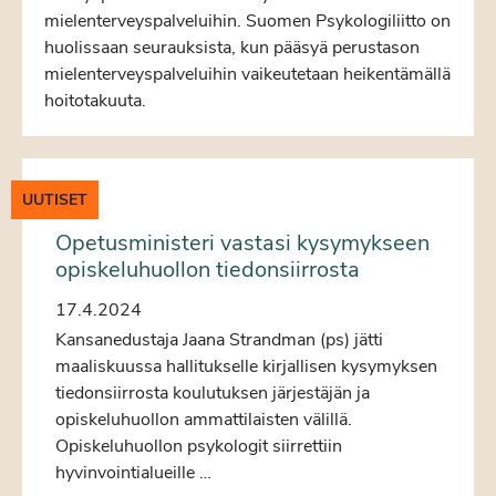
mielenterveyspalveluihin. Suomen Psykologiliitto on
huolissaan seurauksista, kun pääsyä perustason
mielenterveyspalveluihin vaikeutetaan heikentämällä
hoitotakuuta.
UUTISET
Opetusministeri vastasi kysymykseen
opiskeluhuollon tiedonsiirrosta
17.4.2024
Kansanedustaja Jaana Strandman (ps) jätti
maaliskuussa hallitukselle kirjallisen kysymyksen
tiedonsiirrosta koulutuksen järjestäjän ja
opiskeluhuollon ammattilaisten välillä.
Opiskeluhuollon psykologit siirrettiin
hyvinvointialueille …