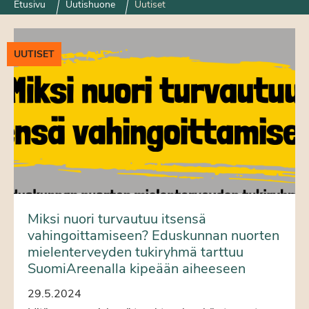
Etusivu
Uutishuone
Uutiset
UUTISET
Miksi nuori turvautuu itsensä
vahingoittamiseen? Eduskunnan nuorten
mielenterveyden tukiryhmä tarttuu
SuomiAreenalla kipeään aiheeseen
29.5.2024