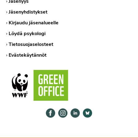
›
Jäsenyys
›
Jäsenyhdistykset
›
Kirjaudu jäsenalueelle
›
Löydä psykologi
›
Tietosuojaselosteet
›
Evästekäytännöt
Psykologiliitto Facebookissa
Psykologiliitto Instagramissa
Psykologiliitto LinkedInissä
Psykologiliitto Bluesk