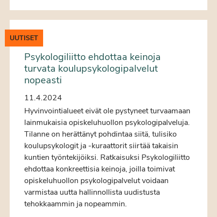
UUTISET
Psykologiliitto ehdottaa keinoja
turvata koulupsykologipalvelut
nopeasti
11.4.2024
Hyvinvointialueet eivät ole pystyneet turvaamaan
lainmukaisia opiskeluhuollon psykologipalveluja.
Tilanne on herättänyt pohdintaa siitä, tulisiko
koulupsykologit ja -kuraattorit siirtää takaisin
kuntien työntekijöiksi. Ratkaisuksi Psykologiliitto
ehdottaa konkreettisia keinoja, joilla toimivat
opiskeluhuollon psykologipalvelut voidaan
varmistaa uutta hallinnollista uudistusta
tehokkaammin ja nopeammin.