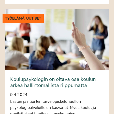
TYÖELÄMÄ, UUTISET
Koulupsykologin on oltava osa koulun
arkea hallintomallista riippumatta
9.4.2024
Lasten ja nuorten tarve opiskeluhuollon
psykologipalveluille on kasvanut. Myös koulut ja
oppilaitokset tarvitsevat psykologien