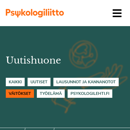
Siirry sisältöön
Uutishuone
KAIKKI
UUTISET
LAUSUNNOT JA KANNANOTOT
VÄITÖKSET
TYÖELÄMÄ
PSYKOLOGILEHTI.FI