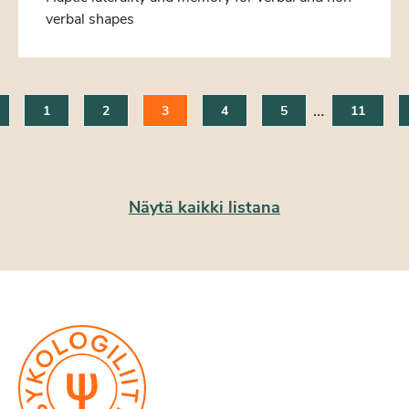
verbal shapes
…
1
2
3
4
5
11
Näytä kaikki listana