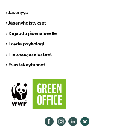
›
Jäsenyys
›
Jäsenyhdistykset
›
Kirjaudu jäsenalueelle
›
Löydä psykologi
›
Tietosuojaselosteet
›
Evästekäytännöt
Psykologiliitto Facebookissa
Psykologiliitto Instagramissa
Psykologiliitto LinkedInissä
Psykologiliitto Bluesk