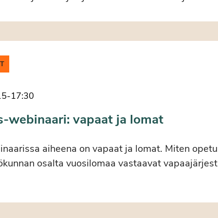
IT
15
-
17:30
s-webinaari: vapaat ja lomat
naarissa aiheena on vapaat ja lomat. Miten opetu
ökunnan osalta vuosilomaa vastaavat vapaajärjeste