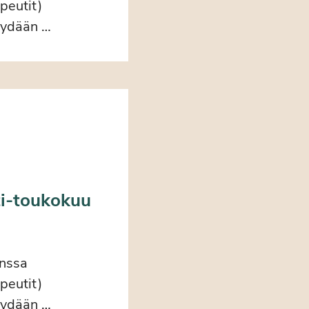
peutit)
käydään …
ti-toukokuu
anssa
peutit)
käydään …