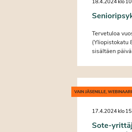
18.4.2024
klo
10
Senioripsy
Tervetuloa vuo
(Yliopistokatu
sisältäen päiv
VAIN JÄSENILLE, WEBINAAR
17.4.2024
klo
15
Sote-yrittä