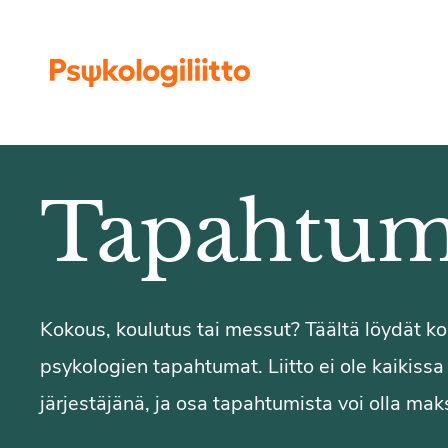
Siirry sisältöön
Tapahtum
Kokous, koulutus tai messut? Täältä löydät 
psykologien tapahtumat. Liitto ei ole kaikiss
järjestäjänä, ja osa tapahtumista voi olla maks