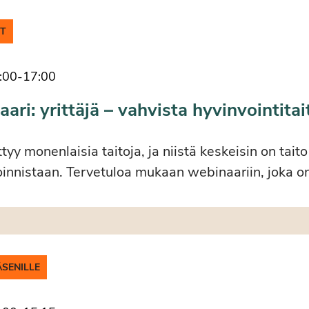
IT
:00
-
17:00
ri: yrittäjä – vahvista hyvinvointitai
ittyy monenlaisia taitoja, ja niistä keskeisin on tait
innistaan. Tervetuloa mukaan webinaariin, joka on
ÄSENILLE