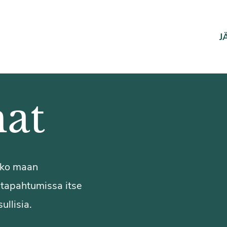
J
at
koko maan
a tapahtumissa itse
ullisia.