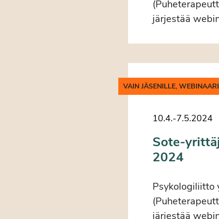
(Puheterapeutti
järjestää webin
VAIN JÄSENILLE, WEBINAAR
10.4.
-
7.5.2024
Sote-yrittä
2024
Psykologiliitto
(Puheterapeutti
järjestää webin