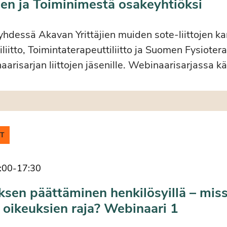
en ja Toiminimestä osakeyhtiöksi
 yhdessä Akavan Yrittäjien muiden sote-liittojen k
liitto, Toimintaterapeuttiliitto ja Suomen Fysiotera
aarisarjan liittojen jäsenille. Webinaarisarjassa 
IT
:00
-
17:30
sen päättäminen henkilösyillä – miss
 oikeuksien raja? Webinaari 1