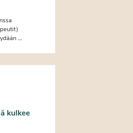
anssa
peutit)
käydään …
ä kulkee