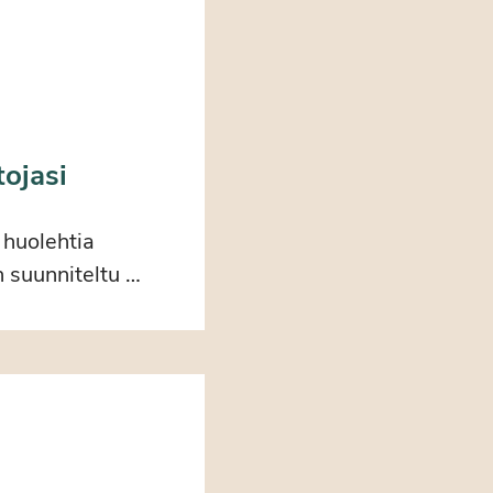
tojasi
o huolehtia
 suunniteltu …