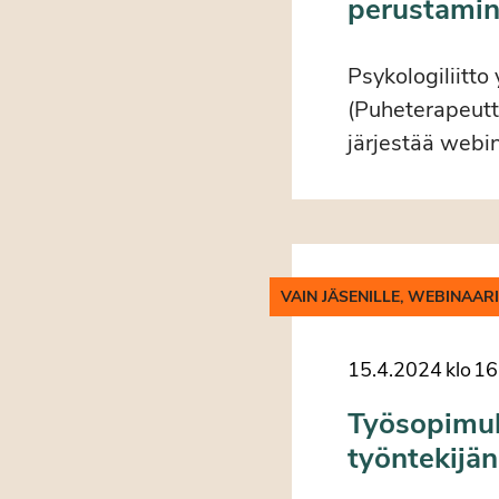
perustamin
Psykologiliitto
(Puheterapeutti
järjestää webin
VAIN JÄSENILLE, WEBINAAR
15.4.2024
klo
16
Työsopimuk
työntekijän