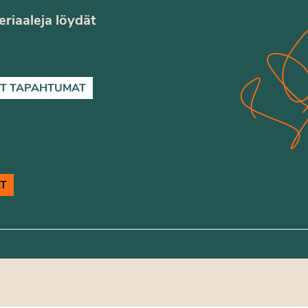
teriaaleja löydät
T TAPAHTUMAT
T