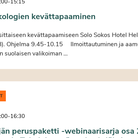
:00
-
15:15
kologien kevättapaaminen
sittaiseen kevättapaamiseen Solo Sokos Hotel Hel
 8). Ohjelma 9.45-10.15 Ilmoittautuminen ja aam
än suolaisen valikoiman …
IT
:00
-
16:30
jän peruspaketti -webinaarisarja osa 