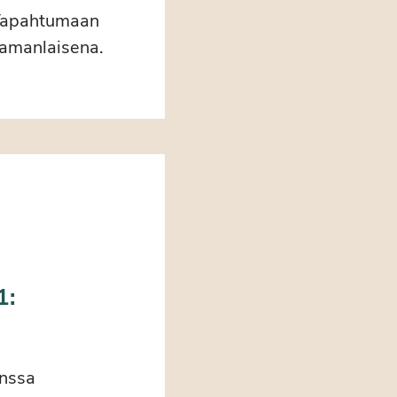
. Tapahtumaan
samanlaisena.
1:
anssa