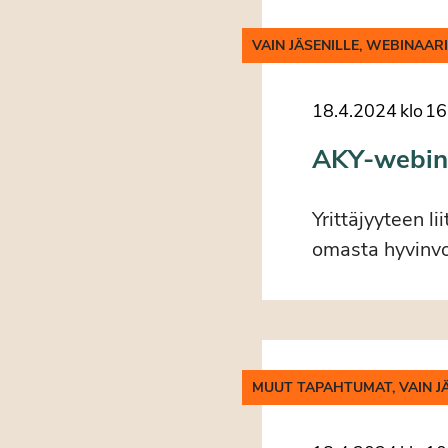
VAIN JÄSENILLE, WEBINAAR
18.4.2024
klo
16
AKY-webinaa
Yrittäjyyteen li
omasta hyvinvo
MUUT TAPAHTUMAT, VAIN J