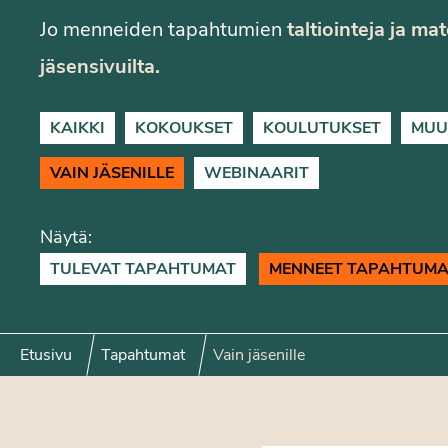
Jo menneiden tapahtumien
taltiointeja ja ma
jäsensivuilta.
KAIKKI
KOKOUKSET
KOULUTUKSET
MUU
VAIN JÄSENILLE
WEBINAARIT
Näytä:
TULEVAT TAPAHTUMAT
MENNEET TAPAHTUMA
Etusivu
Tapahtumat
Vain jäsenille