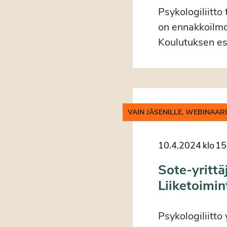
Psykologiliitto
on ennakkoilmo
Koulutuksen es
VAIN JÄSENILLE, WEBINAAR
10.4.2024
klo
15
Sote-yrittä
Liiketoimi
Psykologiliitto