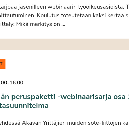
 tarjoaa jäsenilleen webinaarin työoikeusasioista
ittautuminen. Koulutus toteutetaan kaksi kertaa 
ittely: Mikä merkitys on …
IT
:00
-
16:00
jän peruspaketti -webinaarisarja osa 
ntasuunnitelma
 yhdessä Akavan Yrittäjien muiden sote-liittojen k