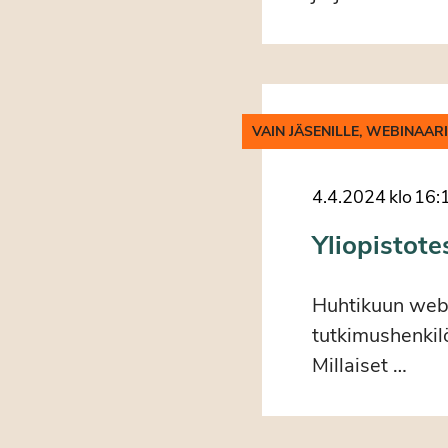
VAIN JÄSENILLE, WEBINAAR
4.4.2024
klo
16:
Yliopistote
Huhtikuun webi
tutkimushenkil
Millaiset …