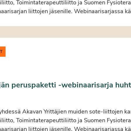
liitto, Toimintaterapeuttiliitto ja Suomen Fysiotera
aarisarjan liittojen jäsenille. Webinaarisarjassa 
IT
jän peruspaketti -webinaarisarja huh
 yhdessä Akavan Yrittäjien muiden sote-liittojen k
liitto, Toimintaterapeuttiliitto ja Suomen Fysiotera
aarisarjan liittojen jäsenille. Webinaarisarjassa 