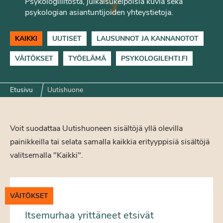
Psykologiliitosta, julkaisukelpoisia kuvia sekä
psykologian asiantuntijoiden yhteystietoja.
KAIKKI
UUTISET
LAUSUNNOT JA KANNANOTOT
VÄITÖKSET
TYÖELÄMÄ
PSYKOLOGILEHTI.FI
Etusivu
Uutishuone
Voit suodattaa Uutishuoneen sisältöjä yllä olevilla
painikkeilla tai selata samalla kaikkia erityyppisiä sisältöjä
valitsemalla "Kaikki".
VÄITÖKSET
Itsemurhaa yrittäneet etsivät