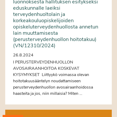
luonnoksesta hallituksen esitykseksi
eduskunnalle laeiksi
terveydenhuoltolain ja
korkeakouluopiskelijoiden
opiskeluterveydenhuollosta annetun
lain muuttamisesta
(perusterveydenhuollon hoitotakuu)
(VN/12310/2024)
26.8.2024
I PERUSTERVEYDENHUOLLON
AVOSAIRAANHOITOA KOSKEVAT
KYSYMYKSET Liittyykö voimassa olevan
hoitotakuusääntelyn noudattamiseen
perusterveydenhuollon avosairaanhoidossa
haasteita ja jos, niin millaisia? Miten …