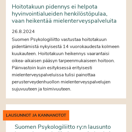
Hoitotakuun pidennys ei helpota
hyvinvointialueiden henkilöstöpulaa,
vaan heikentää mielenterveyspalveluita
26.8.2024
Suomen Psykologiliitto vastustaa hoitotakuun
pidentämistä nykyisestä 14 vuorokaudesta kolmeen
kuukauteen. Hoitotakuun heikennys vaarantaisi
oikea-aikaisen pääsyn tarpeenmukaiseen hoitoon.
Päinvastoin kuin esityksessä erityisesti
mielenterveyspalveluissa tulisi painottaa
perusterveydenhuollon mielenterveyspalvelujen
sujuvuuteen ja toimivuuteen.
LAUSUNNOT JA KANNANOTOT
Suomen Psykologiliitto ry:n lausunto