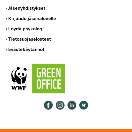
›
Jäsenyhdistykset
›
Kirjaudu jäsenalueelle
›
Löydä psykologi
›
Tietosuojaselosteet
›
Evästekäytännöt
Psykologiliitto Facebookissa
Psykologiliitto Instagramissa
Psykologiliitto LinkedInissä
Psykologiliitto Bluesk