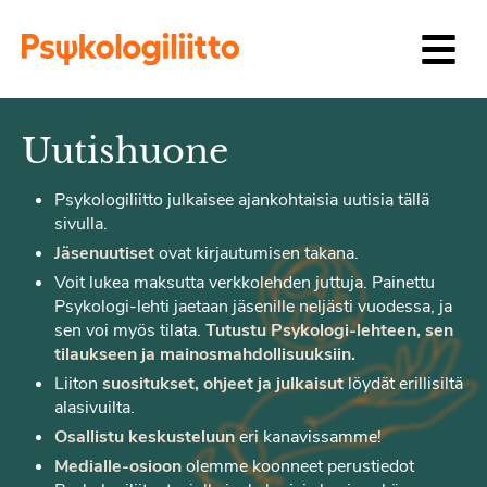
Siirry sisältöön
Uutishuone
Psykologiliitto julkaisee ajankohtaisia uutisia tällä
sivulla.
Jäsenuutiset
ovat kirjautumisen takana.
Voit lukea maksutta verkkolehden juttuja. Painettu
Psykologi-lehti jaetaan jäsenille neljästi vuodessa, ja
sen voi myös tilata.
Tutustu Psykologi-lehteen, sen
tilaukseen ja mainosmahdollisuuksiin.
Liiton
suositukset, ohjeet ja julkaisut
löydät erillisiltä
alasivuilta.
Osallistu keskusteluun
eri kanavissamme!
Medialle-osioon
olemme koonneet perustiedot