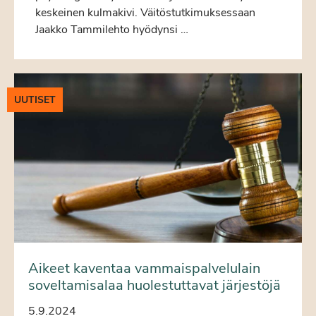
keskeinen kulmakivi. Väitöstutkimuksessaan
Jaakko Tammilehto hyödynsi …
UUTISET
Aikeet kaventaa vammaispalvelulain
soveltamisalaa huolestuttavat järjestöjä
5.9.2024