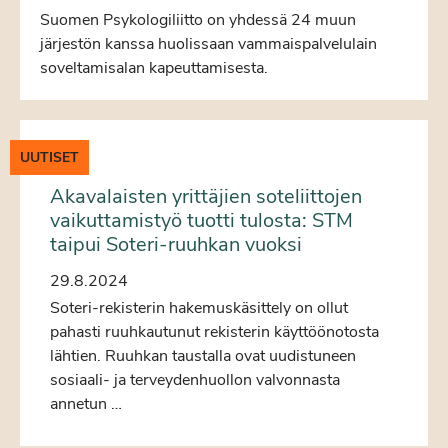
Suomen Psykologiliitto on yhdessä 24 muun
järjestön kanssa huolissaan vammaispalvelulain
soveltamisalan kapeuttamisesta.
UUTISET
Akavalaisten yrittäjien soteliittojen
vaikuttamistyö tuotti tulosta: STM
taipui Soteri-ruuhkan vuoksi
29.8.2024
Soteri-rekisterin hakemuskäsittely on ollut
pahasti ruuhkautunut rekisterin käyttöönotosta
lähtien. Ruuhkan taustalla ovat uudistuneen
sosiaali- ja terveydenhuollon valvonnasta
annetun …