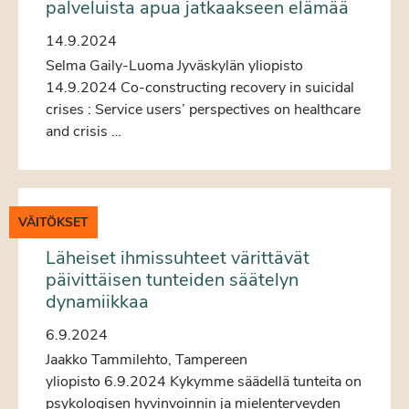
palveluista apua jatkaakseen elämää
14.9.2024
Selma Gaily-Luoma Jyväskylän yliopisto
14.9.2024 Co-constructing recovery in suicidal
crises : Service users’ perspectives on healthcare
and crisis …
VÄITÖKSET
Läheiset ihmissuhteet värittävät
päivittäisen tunteiden säätelyn
dynamiikkaa
6.9.2024
Jaakko Tammilehto, Tampereen
yliopisto 6.9.2024 Kykymme säädellä tunteita on
psykologisen hyvinvoinnin ja mielenterveyden