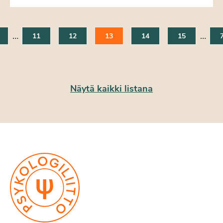
…
…
11
12
13
14
15
Näytä kaikki listana