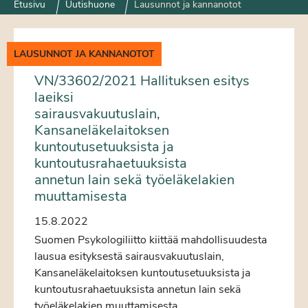
Etusivu
Uutishuone
Lausunnot ja kannanotot
LAUSUNNOT JA KANNANOTOT
VN/33602/2021 Hallituksen esitys
laeiksi
sairausvakuutuslain,
Kansaneläkelaitoksen
kuntoutusetuuksista ja
kuntoutusrahaetuuksista
annetun lain sekä työeläkelakien
muuttamisesta
15.8.2022
Suomen Psykologiliitto kiittää mahdollisuudesta
lausua esityksestä sairausvakuutuslain,
Kansaneläkelaitoksen kuntoutusetuuksista ja
kuntoutusrahaetuuksista annetun lain sekä
työeläkelakien muuttamisesta.