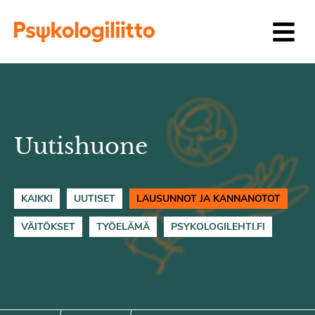
Siirry sisältöön
Uutishuone
KAIKKI
UUTISET
LAUSUNNOT JA KANNANOTOT
VÄITÖKSET
TYÖELÄMÄ
PSYKOLOGILEHTI.FI