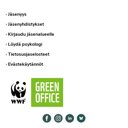
›
Jäsenyys
›
Jäsenyhdistykset
›
Kirjaudu jäsenalueelle
›
Löydä psykologi
›
Tietosuojaselosteet
›
Evästekäytännöt
Psykologiliitto Facebookissa
Psykologiliitto Instagramissa
Psykologiliitto LinkedInissä
Psykologiliitto Bluesk