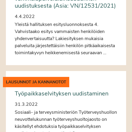
uudistuksesta (Asia: VN/12531/2021)
4.4.2022
Yleistä hallituksen esitysluonnoksesta 4.
Vahvistaako esitys vammaisten henkilöiden
yhdenvertaisuutta? Lakiesityksen mukaisia
palveluita järjestettäisiin henkilön pitkäaikaisesta
toimintakyvyn heikkenemisestä seuraavan …
LAUSUNNOT JA KANNANOTOT
Työpaikkaselvityksen uudistaminen
31.3.2022
Sosiaali- ja terveysministeriön Työterveyshuollon
neuvottelukunnan työterveyshuoltojaosto on
käsitellyt ehdotuksia työpaikkaselvityksen