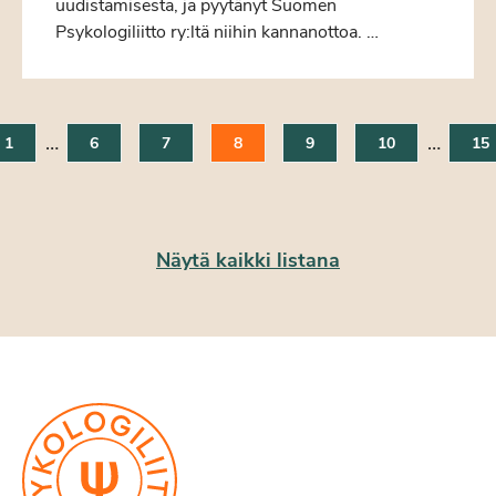
uudistamisesta, ja pyytänyt Suomen
Psykologiliitto ry:ltä niihin kannanottoa. …
…
…
1
6
7
8
9
10
15
Näytä kaikki listana