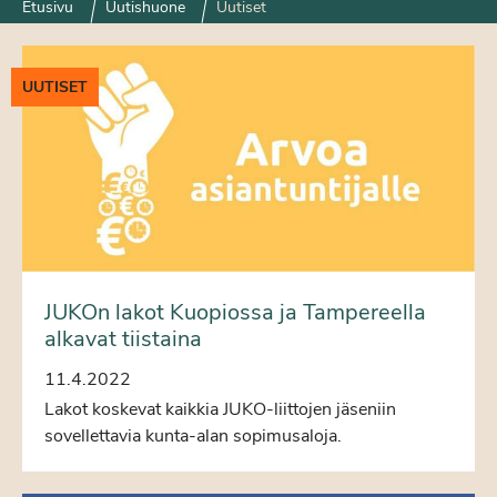
Etusivu
Uutishuone
Uutiset
UUTISET
JUKOn lakot Kuopiossa ja Tampereella
alkavat tiistaina
11.4.2022
Lakot koskevat kaikkia JUKO-liittojen jäseniin
sovellettavia kunta-alan sopimusaloja.