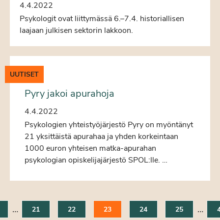
4.4.2022
Psykologit ovat liittymässä 6.–7.4. historiallisen
laajaan julkisen sektorin lakkoon.
UUTISET
Pyry jakoi apurahoja
4.4.2022
Psykologien yhteistyöjärjestö Pyry on myöntänyt
21 yksittäistä apurahaa ja yhden korkeintaan
1000 euron yhteisen matka-apurahan
psykologian opiskelijajärjestö SPOL:lle. …
…
…
21
22
23
24
25