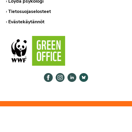
›
Löydä psykologi
›
Tietosuojaselosteet
›
Evästekäytännöt
Psykologiliitto Facebookissa
Psykologiliitto Instagramissa
Psykologiliitto LinkedInissä
Psykologiliitto Bluesk