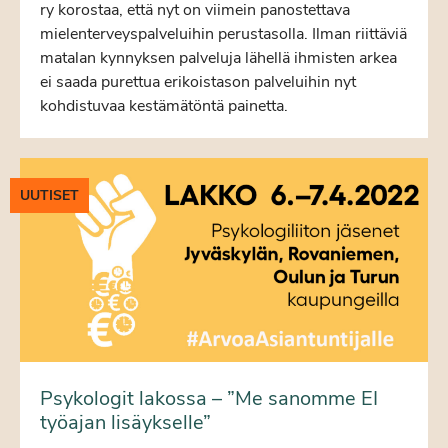
ry korostaa, että nyt on viimein panostettava
mielenterveyspalveluihin perustasolla. Ilman riittäviä
matalan kynnyksen palveluja lähellä ihmisten arkea
ei saada purettua erikoistason palveluihin nyt
kohdistuvaa kestämätöntä painetta.
UUTISET
Psykologit lakossa – ”Me sanomme EI
työajan lisäykselle”