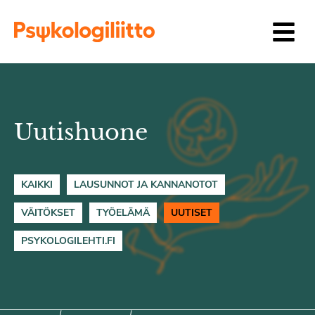
Siirry sisältöön
Uutishuone
KAIKKI
LAUSUNNOT JA KANNANOTOT
VÄITÖKSET
TYÖELÄMÄ
UUTISET
PSYKOLOGILEHTI.FI