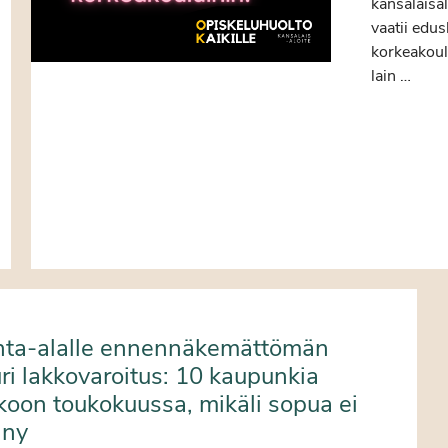
kansalaisal
vaatii edu
korkeakoul
lain …
nta-alalle ennennäkemättömän
ri lakkovaroitus: 10 kaupunkia
koon toukokuussa, mikäli sopua ei
nny