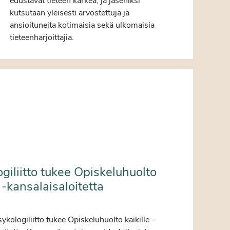
edustavat tieteen kärkeä, ja jäseniksi
kutsutaan yleisesti arvostettuja ja
ansioituneita kotimaisia sekä ulkomaisia
tieteenharjoittajia.
giliitto tukee Opiskeluhuolto
e -kansalaisaloitetta
2
ologiliitto tukee Opiskeluhuolto kaikille -