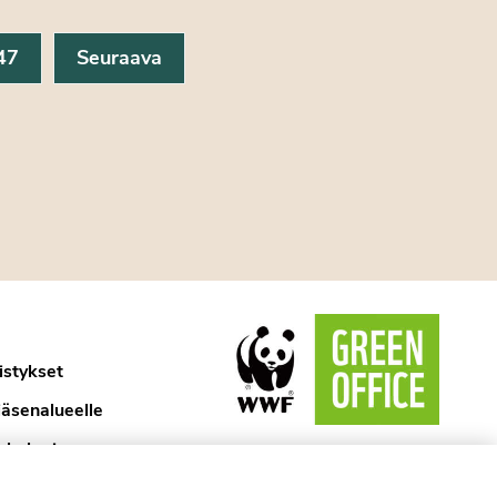
47
Seuraava
istykset
jäsenalueelle
ykologi
aselosteet