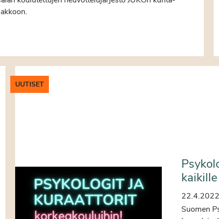
lakkoon.
UUTISET
Psykolo
kaikill
22.4.202
Suomen Psyk