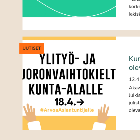
korke
lakis
UUTISET
Kun
ole
12.4
Akava
Julki
julis
oleva