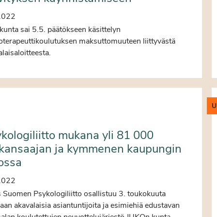
2022
unta sai 5.5. päätökseen käsittelyn
oterapeuttikoulutuksen maksuttomuuteen liittyvästä
laisaloitteesta.
U
kologiliitto mukana yli 81 000
lkansaajan ja kymmenen kaupungin
ossa
2022
 Suomen Psykologiliitto osallistuu 3. toukokuuta
aan akavalaisia asiantuntijoita ja esimiehiä edustavan
salan koulutettujen neuvottelujärjestö JUKOn kunta-