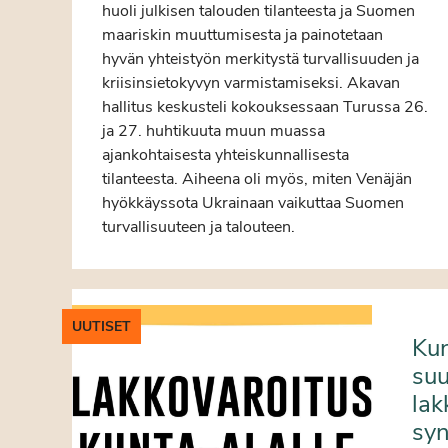
huoli julkisen talouden tilanteesta ja Suomen
maariskin muuttumisesta ja painotetaan
hyvän yhteistyön merkitystä turvallisuuden ja
kriisinsietokyvyn varmistamiseksi. Akavan
hallitus keskusteli kokouksessaan Turussa 26.
ja 27. huhtikuuta muun muassa
ajankohtaisesta yhteiskunnallisesta
tilanteesta. Aiheena oli myös, miten Venäjän
hyökkäyssota Ukrainaan vaikuttaa Suomen
turvallisuuteen ja talouteen.
UUTISET
Ku
suu
lak
sy