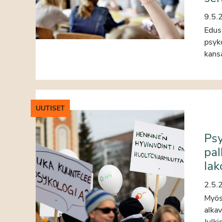
9.5.
Edusk
psyk
kansa
UUTISET
Psy
pa
lak
2.5.
Myös
alkav
Julki