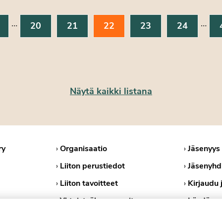
…
…
20
21
22
23
24
Näytä kaikki listana
ry
›
Organisaatio
›
Jäsenyys
›
Liiton perustiedot
›
Jäsenyhd
›
Liiton tavoitteet
›
Kirjaudu 
›
Yhteistyökumppanit
›
Löydä ps
›
Medialle
›
Tietosuoj