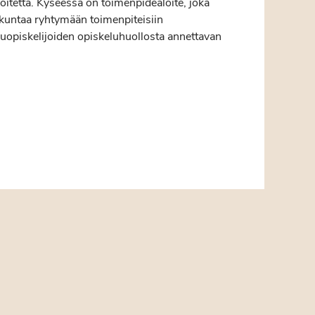
oitetta. Kyseessä on toimenpidealoite, joka
skuntaa ryhtymään toimenpiteisiin
uopiskelijoiden opiskeluhuollosta annettavan