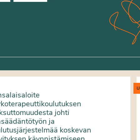
U
salaisaloite
koterapeuttikoulutuksen
suttomuudesta johti
nsäädäntötyön ja
lutusjärjestelmää koskevan
vityksen käynnistämiseen