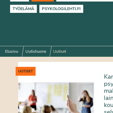
TYÖELÄMÄ
PSYKOLOGILEHTI.FI
Etusivu
Uutishuone
Uutiset
UUTISET
Kan
psy
mak
lai
kou
sel