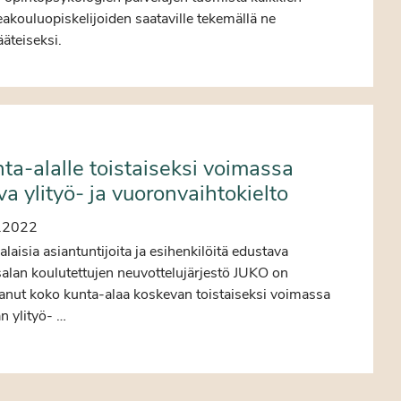
akouluopiskelijoiden saataville tekemällä ne
ääteiseksi.
ta-alalle toistaiseksi voimassa
va ylityö- ja vuoronvaihtokielto
.2022
laisia asiantuntijoita ja esihenkilöitä edustava
salan koulutettujen neuvottelujärjestö JUKO on
tanut koko kunta-alaa koskevan toistaiseksi voimassa
n ylityö- …