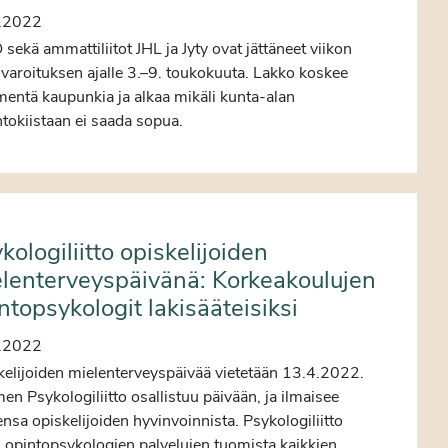
.2022
sekä ammattiliitot JHL ja Jyty ovat jättäneet viikon
varoituksen ajalle 3.–9. toukokuuta. Lakko koskee
entä kaupunkia ja alkaa mikäli kunta-alan
tokiistaan ei saada sopua.
kologiliitto opiskelijoiden
lenterveyspäivänä: Korkeakoulujen
ntopsykologit lakisääteisiksi
.2022
kelijoiden mielenterveyspäivää vietetään 13.4.2022.
n Psykologiliitto osallistuu päivään, ja ilmaisee
nsa opiskelijoiden hyvinvoinnista. Psykologiliitto
i opintopsykologien palvelujen tuomista kaikkien