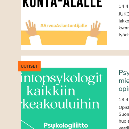
14.4
JUKO 
lakko
kymm
työeh
UUTISET
Psy
mie
opi
13.4
Opis
Suome
huole
vaati