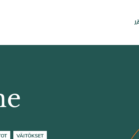
J
ne
TOT
VÄITÖKSET