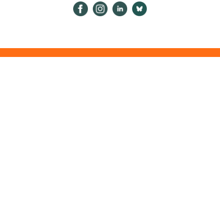
Psykologiliitto Facebookissa
Psykologiliitto Instagramissa
Psykologiliitto LinkedInissä
Psykologiliitto Bluesk