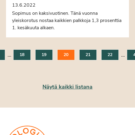
13.6.2022
Sopimus on kaksivuotinen. Tänä vuonna
yleiskorotus nostaa kaikkien palkkoja 1,3 prosenttia
1. kesäkuuta alkaen.
…
…
18
19
20
21
22
Näytä kaikki listana