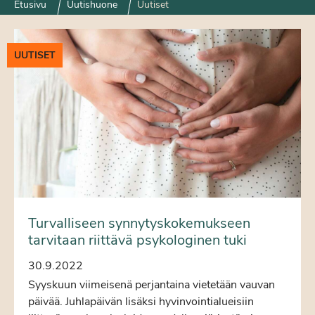
Etusivu
Uutishuone
Uutiset
UUTISET
Turvalliseen synnytyskokemukseen
tarvitaan riittävä psykologinen tuki
30.9.2022
Syyskuun viimeisenä perjantaina vietetään vauvan
päivää. Juhlapäivän lisäksi hyvinvointialueisiin