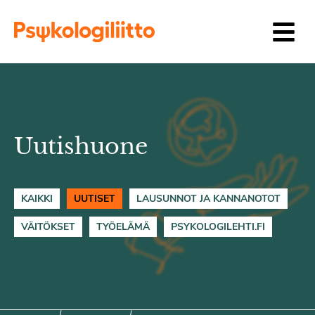
Siirry sisältöön
Uutishuone
KAIKKI
UUTISET
LAUSUNNOT JA KANNANOTOT
VÄITÖKSET
TYÖELÄMÄ
PSYKOLOGILEHTI.FI