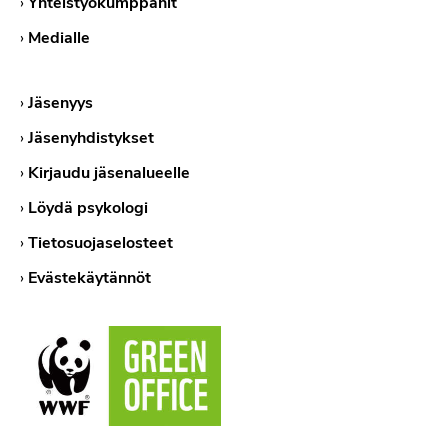
›
Yhteistyökumppanit
›
Medialle
›
Jäsenyys
›
Jäsenyhdistykset
›
Kirjaudu jäsenalueelle
›
Löydä psykologi
›
Tietosuojaselosteet
›
Evästekäytännöt