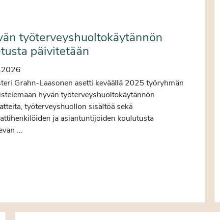
än työterveyshuoltokäytännön
tusta päivitetään
.2026
steri Grahn-Laasonen asetti keväällä 2025 työryhmän
istelemaan hyvän työterveyshuoltokäytännön
atteita, työterveyshuollon sisältöä sekä
tihenkilöiden ja asiantuntijoiden koulutusta
evan …