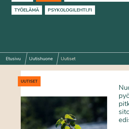
TYÖELÄMÄ
PSYKOLOGILEHTI.FI
Etusivu
Uutishuone
Uutiset
UUTISET
Nuo
pyö
pit
sit
edi