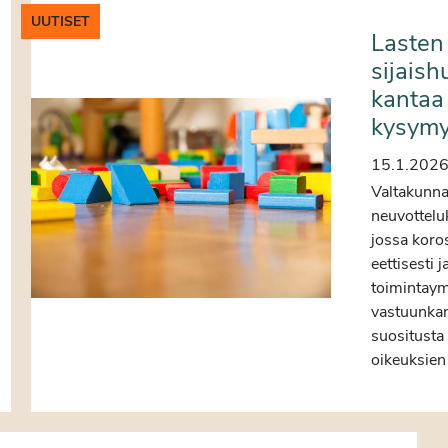
UUTISET
Lasten 
sijaish
kantaa 
kysymy
15.1.202
Valtakunnal
neuvottelu
jossa koro
eettisesti j
toimintaym
vastuunkan
suositusta 
oikeuksien