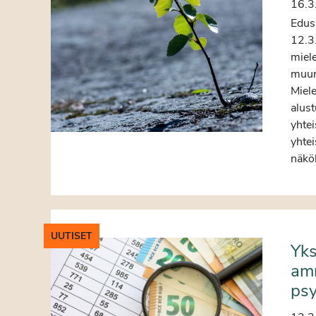
16.3
Edus
12.3
miele
muun
Miele
alust
yhtei
yhtei
näkö
UUTISET
Yks
amm
psy