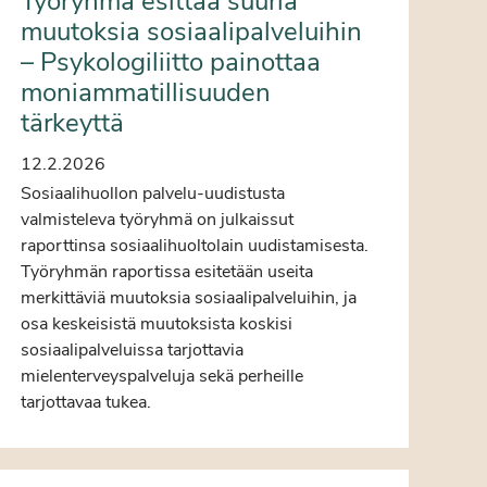
Työryhmä esittää suuria
muutoksia sosiaalipalveluihin
– Psykologiliitto painottaa
moniammatillisuuden
tärkeyttä
12.2.2026
Sosiaalihuollon palvelu-uudistusta
valmisteleva työryhmä on julkaissut
raporttinsa sosiaalihuoltolain uudistamisesta.
Työryhmän raportissa esitetään useita
merkittäviä muutoksia sosiaalipalveluihin, ja
osa keskeisistä muutoksista koskisi
sosiaalipalveluissa tarjottavia
mielenterveyspalveluja sekä perheille
tarjottavaa tukea.