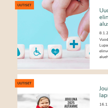
UUTISET
Uud
eli
alu
8.1.
Vuode
Lupa-
elinv
alueh
UUTISET
Jou
lap
16.1