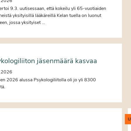
.2026
ertoi 9.3. uutisessaan, että kokeilu yli 65-vuotiaiden
eistä yksityisillä lääkäreillä Kelan tuella on luonut
teen, jossa yksityiset …
kologiliiton jäsenmäärä kasvaa
.2026
n 2026 alussa Psykologiliitolla oli jo yli 8300
ntä.
U