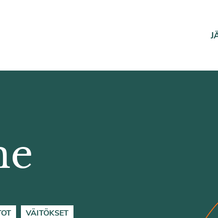
J
ne
TOT
VÄITÖKSET