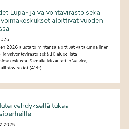
et Lupa- ja valvontavirasto sekä
nvoimakeskukset aloittivat vuoden
ssa
2026
n 2026 alusta toimintansa aloittivat valtakunnallinen
 ja valvontavirasto sekä 10 alueellista
oimakeskusta. Samalla lakkautettiin Valvira,
allintovirastot (AVIt) …
lutervehdyksellä tukea
siperheille
2.2025