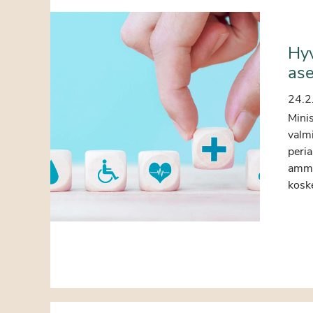
Hyv
ase
24.2
Mini
valm
peria
ammat
kosk