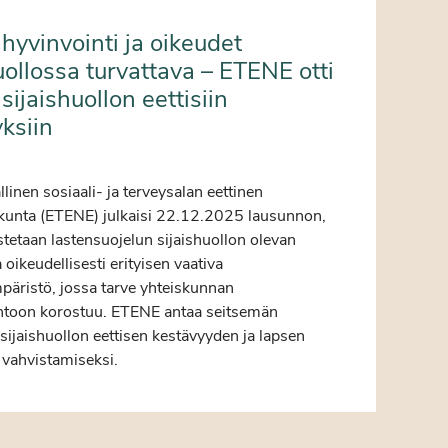
hyvinvointi ja oikeudet
uollossa turvattava – ETENE otti
sijaishuollon eettisiin
ksiin
6
linen sosiaali- ja terveysalan eettinen
kunta (ETENE) julkaisi 22.12.2025 lausunnon,
stetaan lastensuojelun sijaishuollon olevan
a oikeudellisesti erityisen vaativa
päristö, jossa tarve yhteiskunnan
toon korostuu. ETENE antaa seitsemän
sijaishuollon eettisen kestävyyden ja lapsen
 vahvistamiseksi.