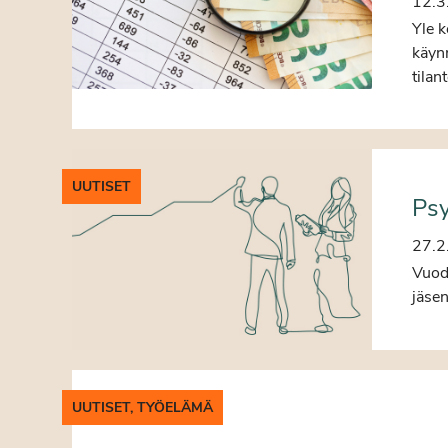
12.3
Yle k
käynn
tilan
UUTISET
Psy
27.2
Vuode
jäse
UUTISET, TYÖELÄMÄ