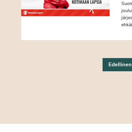
Suom
joulu
järje
ehkäi
Edellinen