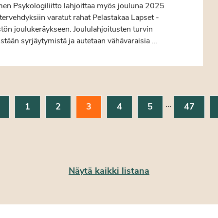
en Psykologiliitto lahjoittaa myös jouluna 2025
tervehdyksiin varatut rahat Pelastakaa Lapset -
stön joulukeräykseen. Joululahjoitusten turvin
stään syrjäytymistä ja autetaan vähävaraisia …
…
1
2
3
4
5
47
Näytä kaikki listana