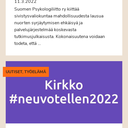
11.3.2022
Suomen Psykologiliitto ry kiittää
sivistysvaliokuntaa mahdollisuudesta lausua
nuorten syrjäytymisen ehkäisyä ja
palvelujärjestelmää koskevasta
tutkimusjulkaisusta. Kokonaisuutena voidaan
todeta, että …
UUTISET, TYÖELÄMÄ