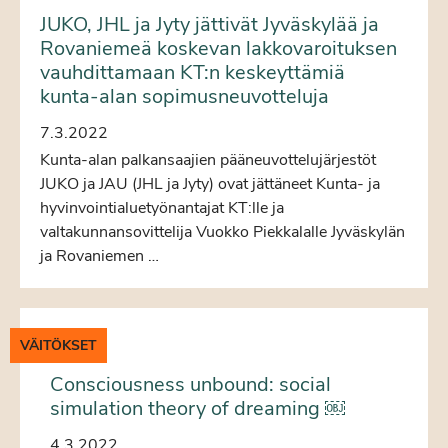
JUKO, JHL ja Jyty jättivät Jyväskylää ja
Rovaniemeä koskevan lakkovaroituksen
vauhdittamaan KT:n keskeyttämiä
kunta-alan sopimusneuvotteluja
7.3.2022
Kunta-alan palkansaajien pääneuvottelujärjestöt
JUKO ja JAU (JHL ja Jyty) ovat jättäneet Kunta- ja
hyvinvointialuetyönantajat KT:lle ja
valtakunnansovittelija Vuokko Piekkalalle Jyväskylän
ja Rovaniemen …
VÄITÖKSET
Consciousness unbound: social
simulation theory of dreaming ￼
4.3.2022