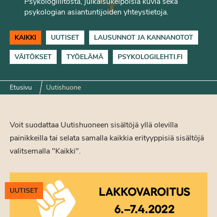
Psykologiliitosta, julkaisukelpoisia kuvia sekä
psykologian asiantuntijoiden yhteystietoja.
KAIKKI
UUTISET
LAUSUNNOT JA KANNANOTOT
VÄITÖKSET
TYÖELÄMÄ
PSYKOLOGILEHTI.FI
Etusivu
Uutishuone
Voit suodattaa Uutishuoneen sisältöjä yllä olevilla
painikkeilla tai selata samalla kaikkia erityyppisiä sisältöjä
valitsemalla "Kaikki".
UUTISET