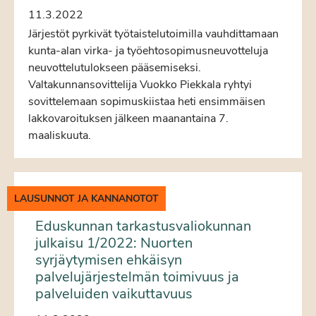
11.3.2022
Järjestöt pyrkivät työtaistelutoimilla vauhdittamaan
kunta-alan virka- ja työehtosopimusneuvotteluja
neuvottelutulokseen pääsemiseksi.
Valtakunnansovittelija Vuokko Piekkala ryhtyi
sovittelemaan sopimuskiistaa heti ensimmäisen
lakkovaroituksen jälkeen maanantaina 7.
maaliskuuta.
LAUSUNNOT JA KANNANOTOT
Eduskunnan tarkastusvaliokunnan
julkaisu 1/2022: Nuorten
syrjäytymisen ehkäisyn
palvelujärjestelmän toimivuus ja
palveluiden vaikuttavuus