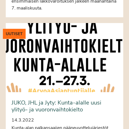
ensimmäisen lakkovaroituksen jälkeen maanantaina
7. maaliskuuta.
UUTISET
JUKO, JHL ja Jyty: Kunta-alalle uusi
ylityö- ja vuoronvaihtokielto
14.3.2022
Kunta-alan palkansaajien pääneuvottelujärjestöt