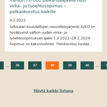
Valtion 78 000 palkansaajaalle uusi
virka- ja työehtosopimus –
palkankorotus kaikille
4.3.2022
Julkisalan koulutettujen neuvottelujärjestö JUKO on
hyväksynyt valtion uuden virka- ja
työehtosopimuksen ajalle 1.3.2022–29.2.2024.
Sopimus on kaksivuotinen. Yleiskorotus nostaa …
…
…
36
37
38
39
40
Näytä kaikki listana