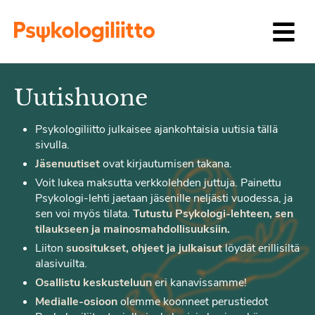
Siirry sisältöön
Uutishuone
Psykologiliitto julkaisee ajankohtaisia uutisia tällä
sivulla.
Jäsenuutiset
ovat kirjautumisen takana.
Voit lukea maksutta verkkolehden juttuja. Painettu
Psykologi-lehti jaetaan jäsenille neljästi vuodessa, ja
sen voi myös tilata.
Tutustu Psykologi-lehteen, sen
tilaukseen ja mainosmahdollisuuksiin.
Liiton
suositukset, ohjeet ja julkaisut
löydät erillisiltä
alasivuilta.
Osallistu keskusteluun
eri kanavissamme!
Medialle-osioon
olemme koonneet perustiedot