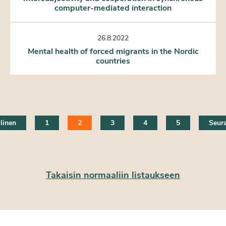
computer-mediated interaction
26.8.2022
Mental health of forced migrants in the Nordic
countries
linen
1
2
3
4
5
Seur
Takaisin normaaliin listaukseen