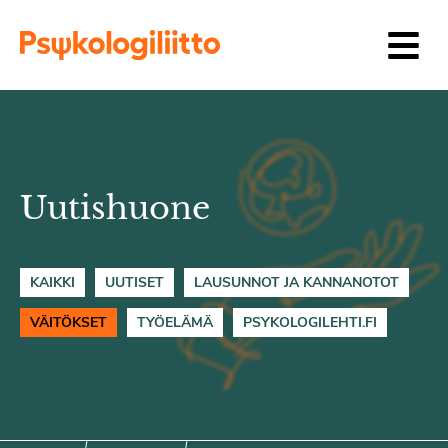
Siirry sisältöön
Uutishuone
KAIKKI
UUTISET
LAUSUNNOT JA KANNANOTOT
VÄITÖKSET
TYÖELÄMÄ
PSYKOLOGILEHTI.FI