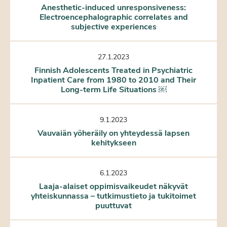
Anesthetic-induced unresponsiveness:
Electroencephalographic correlates and
subjective experiences
27.1.2023
Finnish Adolescents Treated in Psychiatric
Inpatient Care from 1980 to 2010 and Their
Long-term Life Situations ￼
9.1.2023
Vauvaiän yöheräily on yhteydessä lapsen
kehitykseen
6.1.2023
Laaja-alaiset oppimisvaikeudet näkyvät
yhteiskunnassa – tutkimustieto ja tukitoimet
puuttuvat